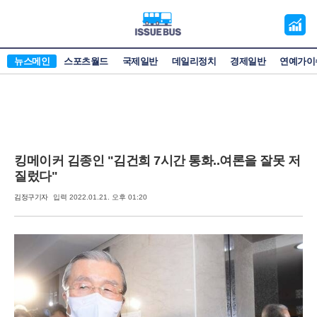
오
늘
의
뉴스메인
스포츠월드
국제일반
데일리정치
경제일반
연예가이
증
시
킹메이커 김종인 "김건희 7시간 통화..여론을 잘못 저
질렀다"
김정구기자
입력 2022.01.21. 오후 01:20