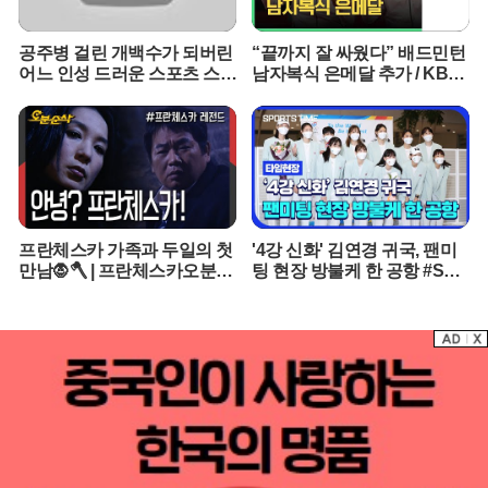
기를 통해 애플의 틈새시장을 공략하고 있다. 전문가들은 오픈AI의 이
번 시도가 애플의 홈팟 시리즈와는 전혀 다른 사용자 경험을 제공함
으로써 스마트홈 시장의 판도를 바꿀 수 있을지 주목하고 있다.오픈AI
공주병 걸린 개백수가 되버린
“끝까지 잘 싸웠다” 배드민턴
는 이번 하드웨어 출시를 통해 챗GPT 생태계를 현실 세계로 확장하
어느 인성 드러운 스포츠 스타
남자복식 은메달 추가 / KBS
려는 의지를 분명히 했다. 소프트웨어 경쟁력을 물리적 기기에 이식
의 최후 [꼭봐야할 희귀인생
2020 도쿄패럴림픽
영화]
함으로써 구글이나 아마존이 선점한 스마트 스피커 시장에 새로운 기
준을 제시하겠다는 포부다. 애플과의 법적 갈등이 변수로 남아있지
만, 조니 아이브의 감각과 오픈AI의 기술력이 결합한 결과물에 전 세
계 IT 업계의 시선이 집중되고 있다. 하드웨어 개발 조직을 강화한 오
픈AI의 행보는 인공지능 기업의 새로운 생존 전략을 보여주는 사례가
될 전망이다.
프란체스카 가족과 두일의 첫
'4강 신화' 김연경 귀국, 팬미
만남🧛🪓 | 프란체스카오분순
팅 현장 방불케 한 공항 #SPO
삭 MBC050124
RTSTIME