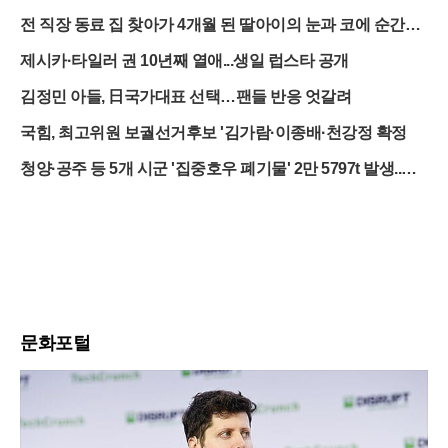
대의 민낯
전 직장 동료 집 찾아가 4개월 된 딸아이의 눈과 코에 순간접
착제 뿌려
제시카·타일러 권 10년째 열애...생일 럽스타 공개
김정민 아들, 日국가대표 선택…팬들 반응 엇갈려
국힘, 최고위원 보궐선거후보 '김가람·이종배·천강정 확정
청양·공주 등 5개 시군 '집중호우 폐기물' 2만 5797t 발생..처
리비 100억 ↑
문화포털