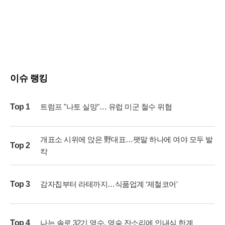
이슈 랭킹
Top 1
트럼프 "나토 실망"… 유럽 미군 철수 위협
개표소 시위에 앉은 野대표…팻말 하나에 여야 모두 발
Top 2
칵
Top 3
감자칩부터 라테까지…식품업계 ‘제철코어’
Top 4
나는 솔로 32기 영수, 영숙 잔소리에 인내심 한계