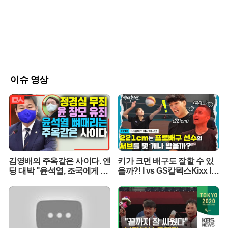
적으로 전달한다. 내장된 카메라와 센서는 단순히 명령을 듣는 수준
을 넘어 주변 환경을 입체적으로 인식하는 역할을 수행한다. 이는 기
기가 사용자의 맥락을 더 깊이 이해하고 실질적인 도움을 줄 수 있는
지능형 동반자로 거듭나기 위한 핵심 설계다.내부적으로는 챗GPT의
강력한 언어 모델이 탑재되어 자연스러운 음성 대화가 가능하다. 특
히 사용자의 일상적인 대화와 습관을 지속적으로 학습하여 시간이 흐
를수록 개인에게 최적화된 맞춤형 정보를 제공하도록 설계되었다. 오
픈AI는 이를 단순한 스마트 스피커가 아닌 사용자의 취향을 완벽히 이
이슈 영상
해하는 'AI 동반자'로 정의하고 있다. 기존의 음성 비서들이 단편적인
명령 수행에 그쳤다면, 이 기기는 능동적으로 사용자의 업무를 돕고
대화를 이어나가는 지능형 에이전트를 지향한다.제품 디자인은 과거
애플의 전성기를 이끌었던 조니 아이브가 맡아 화제를 모으고 있다.
오픈AI는 아이브가 설립한 디자인 스타트업을 인수하며 애플 출신의
핵심 인력들을 대거 흡수했다. 이 과정에서 고급 금속 소재의 마감 기
술을 두고 애플과 법정 공방이 벌어지기도 했다. 애플은 자사의 영업
김영배의 주옥같은 사이다. 엔
키가 크면 배구도 잘할 수 있
비밀이 유출되었다고 주장하는 반면, 오픈AI는 애플이 시도한 적 없는
딩 대박 "윤석열, 조국에게 했
을까?! l vs GS칼텍스Kixx l
완전히 새로운 형태의 하드웨어를 창조하고 있다며 팽팽하게 맞서고
던말 그대로 돌려주마"
하태주의보 EP.01 ※꿀잼 보
있는 상황이다.양사의 하드웨어 전략은 확연한 차이를 보인다. 애플
장※
은 올해 정사각형 디스플레이를 갖춘 홈 허브 출시를 준비 중이며, 로
봇 팔이 달린 탁상형 기기는 2027년 이후에나 선보일 것으로 예상된
다. 반면 오픈AI는 화면을 없애고 음성과 움직임에 집중한 휴대용 기