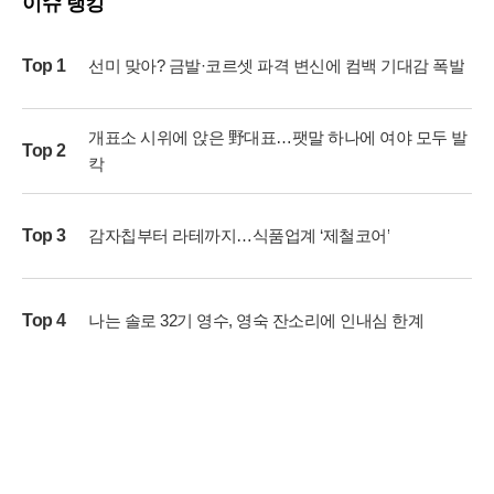
이슈 랭킹
Top 1
선미 맞아? 금발·코르셋 파격 변신에 컴백 기대감 폭발
개표소 시위에 앉은 野대표…팻말 하나에 여야 모두 발
Top 2
칵
Top 3
감자칩부터 라테까지…식품업계 ‘제철코어’
Top 4
나는 솔로 32기 영수, 영숙 잔소리에 인내심 한계