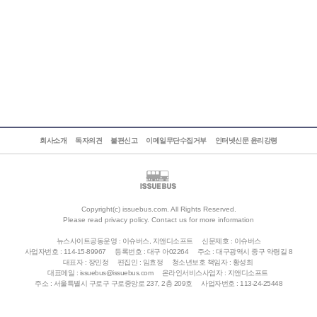
회사소개
독자의견
불편신고
이메일무단수집거부
인터넷신문 윤리강령
Copyright(c) issuebus.com. All Rights Reserved.
Please read privacy policy. Contact us for more information
뉴스사이트공동운영 : 이슈버스, 지앤디소프트
신문제호 : 이슈버스
사업자번호 : 114-15-89967
등록번호 : 대구 아02264
주소 : 대구광역시 중구 약령길 8
대표자 : 장민정
편집인 : 임효정
청소년보호 책임자 : 황성희
대표메일 : issuebus@issuebus.com
온라인서비스사업자 : 지앤디소프트
주소 : 서울특별시 구로구 구로중앙로 237, 2층 209호
사업자번호 : 113-24-25448