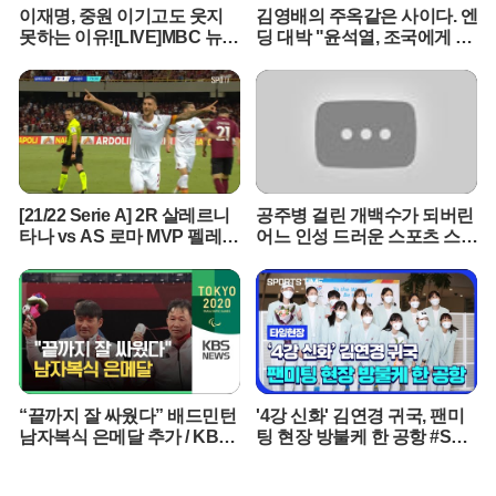
술을 두고 애플과 법정 공방이 벌어지기도 했다. 애플은 자사의 영업
이재명, 중원 이기고도 웃지
김영배의 주옥같은 사이다. 엔
비밀이 유출되었다고 주장하는 반면, 오픈AI는 애플이 시도한 적 없는
못하는 이유![LIVE]MBC 뉴스
딩 대박 "윤석열, 조국에게 했
완전히 새로운 형태의 하드웨어를 창조하고 있다며 팽팽하게 맞서고
프리데스크 2021년 9월 7일
던말 그대로 돌려주마"
있는 상황이다.양사의 하드웨어 전략은 확연한 차이를 보인다. 애플
은 올해 정사각형 디스플레이를 갖춘 홈 허브 출시를 준비 중이며, 로
봇 팔이 달린 탁상형 기기는 2027년 이후에나 선보일 것으로 예상된
다. 반면 오픈AI는 화면을 없애고 음성과 움직임에 집중한 휴대용 기
기를 통해 애플의 틈새시장을 공략하고 있다. 전문가들은 오픈AI의 이
번 시도가 애플의 홈팟 시리즈와는 전혀 다른 사용자 경험을 제공함
으로써 스마트홈 시장의 판도를 바꿀 수 있을지 주목하고 있다.오픈AI
[21/22 Serie A] 2R 살레르니
공주병 걸린 개백수가 되버린
는 이번 하드웨어 출시를 통해 챗GPT 생태계를 현실 세계로 확장하
타나 vs AS 로마 MVP 펠레그
어느 인성 드러운 스포츠 스타
려는 의지를 분명히 했다. 소프트웨어 경쟁력을 물리적 기기에 이식
리니
의 최후 [꼭봐야할 희귀인생
영화]
함으로써 구글이나 아마존이 선점한 스마트 스피커 시장에 새로운 기
준을 제시하겠다는 포부다. 애플과의 법적 갈등이 변수로 남아있지
만, 조니 아이브의 감각과 오픈AI의 기술력이 결합한 결과물에 전 세
계 IT 업계의 시선이 집중되고 있다. 하드웨어 개발 조직을 강화한 오
픈AI의 행보는 인공지능 기업의 새로운 생존 전략을 보여주는 사례가
될 전망이다.
“끝까지 잘 싸웠다” 배드민턴
'4강 신화' 김연경 귀국, 팬미
남자복식 은메달 추가 / KBS
팅 현장 방불케 한 공항 #SPO
2020 도쿄패럴림픽
RTSTIME