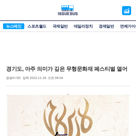
오
늘
의
뉴스메인
스포츠월드
국제일반
데일리정치
경제일반
연예가이
증
시
경기도, 아주 의미가 깊은 무형문화재 페스티벌 열어
강성수기자
입력 2022.11.18. 오전 09:04