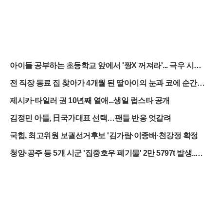
아이들 공부하는 초등학교 앞에서 '짱X 꺼져라'... 극우 시위
대의 민낯
전 직장 동료 집 찾아가 4개월 된 딸아이의 눈과 코에 순간접
착제 뿌려
제시카·타일러 권 10년째 열애...생일 럽스타 공개
김정민 아들, 日국가대표 선택…팬들 반응 엇갈려
국힘, 최고위원 보궐선거후보 '김가람·이종배·천강정 확정
청양·공주 등 5개 시군 '집중호우 폐기물' 2만 5797t 발생..처
리비 100억 ↑