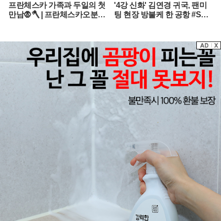
프란체스카 가족과 두일의 첫
'4강 신화' 김연경 귀국, 팬미
만남🧛🪓 | 프란체스카오분순
팅 현장 방불케 한 공항 #SPO
삭 MBC050124
RTSTIME