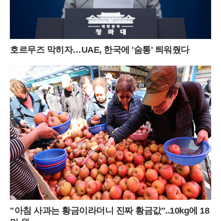
호르무즈 막히자…UAE, 한국에 '숨통' 틔워줬다
"아침 사과는 황금이라더니 진짜 황금값"..10kg에 18