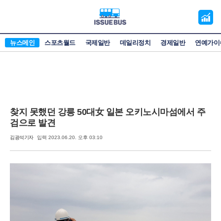
오
늘
의
뉴스메인
스포츠월드
국제일반
데일리정치
경제일반
연예가이
증
시
찾지 못했던 강릉 50대女 일본 오키노시마섬에서 주
검으로 발견
김광석기자
입력 2023.06.20. 오후 03:10