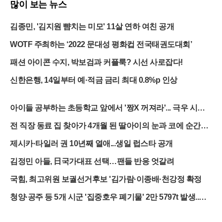
많이 보는 뉴스
김종민, '김지원 뺨치는 미모' 11살 연하 여친 공개
WOTF 주최하는 ‘2022 문대성 평화컵 전국태권도대회’
패션 아이콘 수지, 박보검과 커플룩? 시선 사로잡다!
신한은행, 14일부터 예·적금 금리 최대 0.8%p 인상
아이들 공부하는 초등학교 앞에서 '짱X 꺼져라'... 극우 시위
대의 민낯
전 직장 동료 집 찾아가 4개월 된 딸아이의 눈과 코에 순간접
착제 뿌려
제시카·타일러 권 10년째 열애...생일 럽스타 공개
김정민 아들, 日국가대표 선택…팬들 반응 엇갈려
국힘, 최고위원 보궐선거후보 '김가람·이종배·천강정 확정
청양·공주 등 5개 시군 '집중호우 폐기물' 2만 5797t 발생..처
리비 100억 ↑