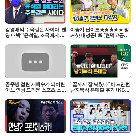
애플의 전성기를 이끌었던 조니 아이브가 맡아 화제를 모으고 있다.
오픈AI는 아이브가 설립한 디자인 스타트업을 인수하며 애플 출신의
핵심 인력들을 대거 흡수했다. 이 과정에서 고급 금속 소재의 마감 기
술을 두고 애플과 법정 공방이 벌어지기도 했다. 애플은 자사의 영업
김영배의 주옥같은 사이다. 엔
이승기 난이도★★★★★ 벙
비밀이 유출되었다고 주장하는 반면, 오픈AI는 애플이 시도한 적 없는
딩 대박 "윤석열, 조국에게 했
커샷 대성공!!😆 [편먹고공치
완전히 새로운 형태의 하드웨어를 창조하고 있다며 팽팽하게 맞서고
던말 그대로 돌려주마"
리|210828 SBS방송]
있는 상황이다.양사의 하드웨어 전략은 확연한 차이를 보인다. 애플
은 올해 정사각형 디스플레이를 갖춘 홈 허브 출시를 준비 중이며, 로
봇 팔이 달린 탁상형 기기는 2027년 이후에나 선보일 것으로 예상된
다. 반면 오픈AI는 화면을 없애고 음성과 움직임에 집중한 휴대용 기
기를 통해 애플의 틈새시장을 공략하고 있다. 전문가들은 오픈AI의 이
번 시도가 애플의 홈팟 시리즈와는 전혀 다른 사용자 경험을 제공함
으로써 스마트홈 시장의 판도를 바꿀 수 있을지 주목하고 있다.오픈AI
공주병 걸린 개백수가 되버린
“끝까지 잘 싸웠다” 배드민턴
는 이번 하드웨어 출시를 통해 챗GPT 생태계를 현실 세계로 확장하
어느 인성 드러운 스포츠 스타
남자복식 은메달 추가 / KBS
려는 의지를 분명히 했다. 소프트웨어 경쟁력을 물리적 기기에 이식
의 최후 [꼭봐야할 희귀인생
2020 도쿄패럴림픽
영화]
함으로써 구글이나 아마존이 선점한 스마트 스피커 시장에 새로운 기
준을 제시하겠다는 포부다. 애플과의 법적 갈등이 변수로 남아있지
만, 조니 아이브의 감각과 오픈AI의 기술력이 결합한 결과물에 전 세
계 IT 업계의 시선이 집중되고 있다. 하드웨어 개발 조직을 강화한 오
픈AI의 행보는 인공지능 기업의 새로운 생존 전략을 보여주는 사례가
될 전망이다.