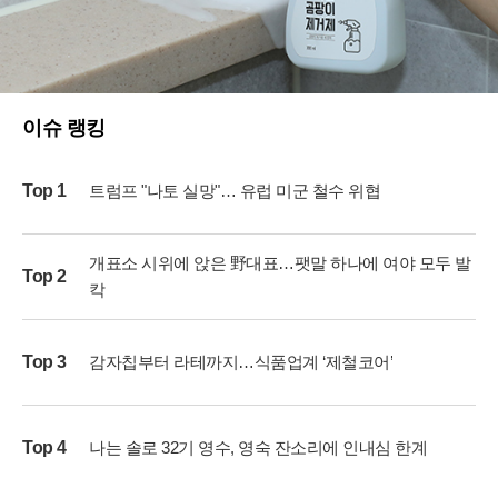
이슈 랭킹
Top 1
트럼프 "나토 실망"… 유럽 미군 철수 위협
개표소 시위에 앉은 野대표…팻말 하나에 여야 모두 발
Top 2
칵
Top 3
감자칩부터 라테까지…식품업계 ‘제철코어’
Top 4
나는 솔로 32기 영수, 영숙 잔소리에 인내심 한계