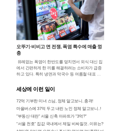
오뚜기·비비고 면 전쟁, 폭염 특수에 매출 껑
충
유례없는 폭염이 한반도를 덮치면서 외식 대신 집
에서 간편하게 한 끼를 해결하려는 소비자가 급증
하고 있다. 특히 냉면과 막국수 등 여름철 대표 면
요리를 겨냥한 가정간편식 시장이 때아닌 특수를
누리는 모습이다. 식품 기업들은 전문 식당의 맛을
세상에 이런 일이
그대로 재현한 고품질 제품을 앞세워 시장 점유율
확대에 박차를 가하고 있다. 단순히 한 끼를 때우는
72억 기부한 미녀 스님, 정체 알고보니..충격!
수준을 넘어 유명 맛집의 비법을 담거나 스타 셰프
마을버스에 37억 두고 내린 노인 정체 알고보니..!
리는 이유 알고보니…
와 손잡은 프리미엄 제품들이 소비자들의 선택을
"부동산 대란" 서울 신축 아파트가 "3억?"
받으며 매출 성장을 견인하고 있다.오뚜기는 지난
달 냉장 냉면과 막국수류 판매액이 지난해 같은 기
“서울 천호” 집값 국내에서 제일 비싸질것..이유는?
간보다 30% 이상 늘어나는 성과를 거뒀다. 이러한