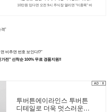
완판!! 왜 난리났나 봤더니..경악!
10만원 있다면 오전 9시 주식장 열리면 "이종목" 바
충격"
면 비추면 번호 보인다!?"
가전" 선착순 100% 무료 경품지원!!
투버튼에이라인스 투버튼
디테일로 더욱 멋스러운