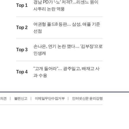
면 요리 중심의 마케팅을 강화하며 폭발적인 수요
경남 PD가 ‘-노’ 저격?…리센느 원이
Top 1
증대에 대응할 것으로 보인다.
사투리 논란 역풍
여권형 폴드8 등판… 삼성, 애플 기준
Top 2
선점
손나은, 연기 논란 깼다… '김부장'으로
Top 3
인생캐
"고개 들어라"… 광주일고, 배재고 사
Top 4
과 수용
의견
불편신고
이메일무단수집거부
인터넷신문 윤리강령