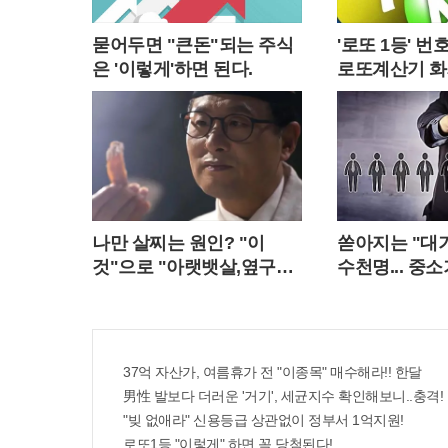
묻어두면 "큰돈"되는 주식
'로또 1등' 
은 '이렇게'하면 된다.
로또계산기 화
나만 살찌는 원인? "이
쏟아지는 "대
것"으로 "아랫뱃살,옆구리"
수천명... 중
다 빠진다!
중 고르면 돼
37억 자산가, 여름휴가 전 "이종목" 매수해라!! 한달
男性 발보다 더러운 '거기', 세균지수 확인해보니..충격!
"빚 없애라" 신용등급 상관없이 정부서 1억지원!
로또1등 "이렇게" 하면 꼭 당첨된다!...