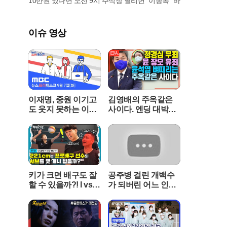
10만원 있다면 오전 9시 주식장 열리면 "이종목" 바
성장세의 배경에는 경기도 용인의 유명 맛집인 '고
기리 막국수'와 협업한 제품의 인기가 자리 잡고 있
다. 해당 식당의 독창적인 레시피를 집에서도 손쉽
이슈 영상
게 즐길 수 있다는 점이 사회관계망서비스를 통해
입소문을 타면서 판매량이 급증했다. 이 밖에도 콩
국수나 메밀면 등 여름 전용 봉지면 제품들도 두 자
릿수 이상의 매출 신장률을 기록하며 여름 특수를
톡톡히 누리고 있다.면 요리 전문 기업인 면사랑 역
시 폭염 특보가 집중된 기간 동안 눈에 띄는 매출
이재명, 중원 이기고
김영배의 주옥같은
상승을 경험했다. 특히 무더위 속에서 조리 시간을
도 웃지 못하는 이유!
사이다. 엔딩 대박
단축할 수 있는 냉동면과 간편 육수 제품들이 소비
[LIVE]MBC 뉴스프
"윤석열, 조국에게 했
자들의 큰 호응을 얻었다. 끓는 물에 짧은 시간만
리데스크 2021년 9월
던말 그대로 돌려주
익히면 되는 메밀면이나 우동면은 불 앞에 머무는
7일
마"
시간을 줄여준다는 점에서 높은 점수를 받았다. 개
별 포장된 냉면 육수는 국수뿐만 아니라 묵사발 등
다양한 여름 메뉴에 활용할 수 있는 범용성 덕분에
키가 크면 배구도 잘
공주병 걸린 개백수
수요가 몰리고 있다.유명 셰프와의 협업은 간편식
할 수 있을까?! l vs G
가 되버린 어느 인성
시장의 새로운 흥행 공식으로 자리 잡았다. CJ제일
S칼텍스Kixx l 하태
드러운 스포츠 스타
제당은 최근 화제가 된 요리 경연 프로그램 출연자
주의보 EP.01 ※꿀잼
의 최후 [꼭봐야할 희
인 최강록 셰프와 손잡고 들기름 막국수와 평양냉
보장※
귀인생영화]
면을 선보여 매출이 전주 대비 150%나 폭등하는