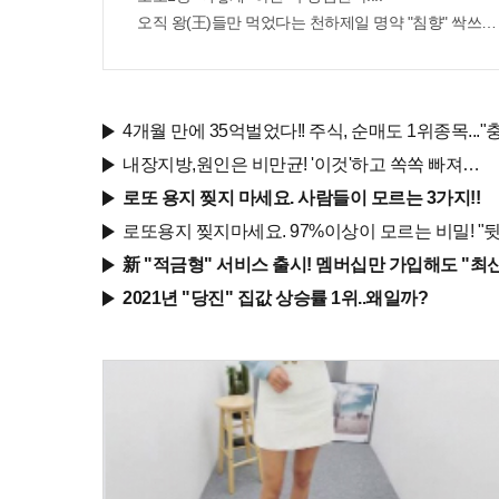
오직 왕(王)들만 먹었다는 천하제일 명약 "침향" 싹쓰리 
4개월 만에 35억벌었다!! 주식, 순매도 1위종목..."
내장지방,원인은 비만균! '이것'하고 쏙쏙 빠져…
로또 용지 찢지 마세요. 사람들이 모르는 3가지!!
로또용지 찢지마세요. 97%이상이 모르는 비밀! "뒷
新 "적금형" 서비스 출시! 멤버십만 가입해도 "최신
2021년 "당진" 집값 상승률 1위..왜일까?