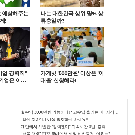
번호 예상해주는
나는 대한민국 상위 몇% 상
제!
류층일까?
기업 경력직"
가계빚 '500만원' 이상은 '이
소기업은 이들
대출' 신청해라!
월수익 3000만원 가능하다!? 고수입 올리는 이 "자격증"에 몰
"빠진 치아" 더 이상 방치하지 마세요!!
대만에서 개발한 "정력캔디" 지속시간 3일! 충격!
“서울 천호” 집값 국내에서 제일 비싸질것..이유는?