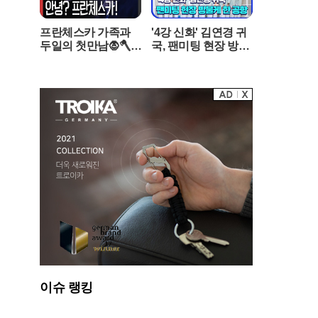
기염을 토했다. 전문점 수준의 진한 육수와 고유의
풍미를 살린 고명을 더해 간편식의 한계를 뛰어넘
프란체스카 가족과
'4강 신화' 김연경 귀
었다는 평가다. 스타 셰프의 인지도와 비비고의 브
두일의 첫만남🧛🪓 |
국, 팬미팅 현장 방불
랜드력이 시너지를 내면서 오프라인 매장에서도
프란체스카오분순삭
케 한 공항 #SPORT
품귀 현상이 빚어질 정도다.시장의 열기가 뜨거워
MBC050124
STIME
지자 경쟁 기업들도 신제품 출시를 서두르며 수요
선점에 나섰다. 대상 청정원은 특정 대형 마트 전용
상품으로 열무비빔국수와 물냉면을 출시하며 대용
량 구매 고객을 공략하고 있다. LF푸드 역시 살얼
음의 질감을 살리고 고소한 풍미를 극대화한 시즌
한정판 냉면을 선보이며 프리미엄 시장에 도전장
을 내밀었다. 기업들은 폭염이 장기화될 것으로 예
상되는 만큼, 차별화된 맛과 조리 편의성을 갖춘 제
품군을 더욱 보강할 계획이다.유통 전문가들은 폭
염과 더불어 지속되는 외식 물가 상승이 간편식 시
장의 성장을 가속화하고 있다고 분석한다. 냉면 한
그릇 가격이 만 원을 훌쩍 넘는 상황에서, 합리적인
가격에 유명 맛집의 맛을 즐길 수 있는 간편식은 소
비자들에게 매력적인 대안이 되고 있다. 이러한 추
이슈 랭킹
세는 무더위가 꺾인 이후에도 고착화된 소비 습관
으로 남을 가능성이 크다. 식품업계는 당분간 여름