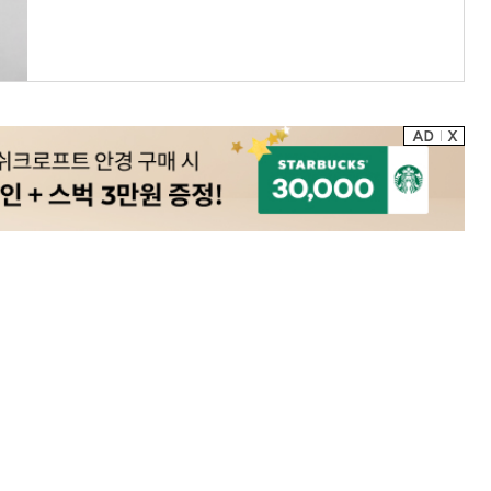
스커트 뒷지퍼로