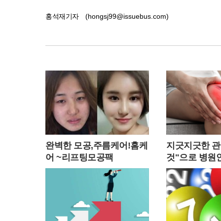
홍석재기자
(hongsj99@issuebus.com)
완벽한 모공,주름케어!홈케
지긋지긋한 관
어 ~리프팅모공팩
것"으로 병원안