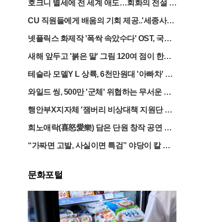
호크니 별세에 전 세계 애도…회화의 전설 지
다
CU 직원들에게 배움의 기회 제공..'세종사이
버대학교' 일부 지원
넷플릭스 화제작 '폭싹 속았수다' OST, 국악
으로 듣는다
새해 앞두고 '붉은 말' 그림 120여 점이 한자
리에…대체 무슨 일이?
테슬라 모델Y L 상륙, 6천만원대 '아빠차' 전
쟁
와일드 씽, 500만 '군체' 위협하는 무서운 뒷
심
행안부X지자체 '잼버리 비상대책 지원단 운
영'..안전·다양한 프로그램 마련
희노애락(喜怒愛樂) 담은 단원 창작 공연 개
최
“가짜면 고발, 사실이면 특검” 야당이 칼 빼
든 이유
문화포털