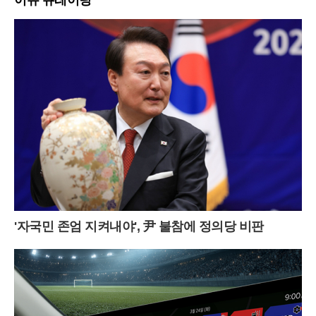
이슈 큐레이팅
'자국민 존엄 지켜내야', 尹 불참에 정의당 비판