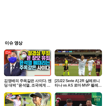
해졌다. 당시 접대 대상자는 외국인 심판과 관계자 등 20명가량으로
알려졌다.문제가 된 비용은 협회 법인카드로 처리된 것으로 전해졌
다. JTBC 보도에 따르면 유흥 관련 지출 규모는 수백만 원대에 달했
다. 축구 국가대표 경기 운영과 관련된 공식 업무 과정에서 협회 자금
이 유흥 접대에 사용됐다는 점에서 논란은 더욱 커지고 있다. 특히 협
회가 공공성과 책임성을 요구받는 체육단체라는 점에서 단순한 회계
부정이나 과거 관행으로 넘기기 어렵다는 지적이 나온다.당시 협회
심판부 관계자의 해명도 비판을 키웠다. 보도에서 이 관계자는 외국
인 심판들이 마사지 등을 요구했고, 당시에는 그런 접대가 관행처럼
이슈 영상
이뤄졌다는 취지로 말했다. 또 한국에 유리한 판정을 기대했다는 취
지의 발언이 전해지면서, 접대가 경기 판정의 공정성과 연결될 수 있
다는 우려까지 제기됐다. 심판에게 향응을 제공했다는 의혹 자체가
국제 경기 운영의 기본 원칙을 훼손할 수 있는 중대한 사안이라는 것
이다.해당 의혹은 새롭게 발견된 내용은 아닌 것으로 알려졌다. 2016
년 문화체육관광부 감사 과정에서 관련 사실이 확인됐지만, 대중에게
알려진 것은 15년 가까운 시간이 흐른 뒤다. 이 때문에 “왜 당시 제대
김영배의 주옥같은 사이다. 엔
[21/22 Serie A] 2R 살레르니
로 공개되지 않았는지”, “감사 이후 어떤 조치가 있었는지”에 대한 의
딩 대박 "윤석열, 조국에게 했
타나 vs AS 로마 MVP 펠레그
문도 커지고 있다.축구 팬들의 분노는 온라인을 중심으로 확산되고
던말 그대로 돌려주마"
리니
있다. 팬들은 접대를 받은 심판 명단과 법인카드 사용 내역 공개를 요
구하고 있다. 일부는 이번 사안을 한국 축구 행정 전반의 구조적 문제
로 보고, 협회 운영 방식에 대한 전면적인 쇄신이 필요하다고 주장했