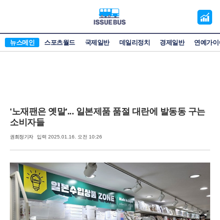
오
늘
의
뉴스메인
스포츠월드
국제일반
데일리정치
경제일반
연예가이
증
시
'노재팬은 옛말'... 일본제품 품절 대란에 발동동 구는
소비자들
권희정기자
입력 2025.01.16. 오전 10:26