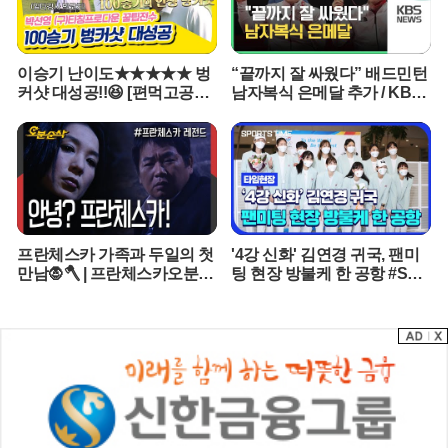
다.최근 대한축구협회가 경찰 압수수색을 받는 등 각종 논란에 휩싸
인 상황에서 이번 보도까지 나오며 협회를 향한 신뢰는 더 크게 흔들
리고 있다. 과거의 일이라는 설명만으로는 여론을 설득하기 어려운
분위기다. 철저한 진상 규명과 책임자 확인, 그리고 재발 방지를 위한
이승기 난이도★★★★★ 벙
“끝까지 잘 싸웠다” 배드민턴
제도 개선 없이는 한국 축구 행정에 대한 불신을 해소하기 어려울 것
커샷 대성공!!😆 [편먹고공치
남자복식 은메달 추가 / KBS
으로 보인다.
리|210828 SBS방송]
2020 도쿄패럴림픽
프란체스카 가족과 두일의 첫
'4강 신화' 김연경 귀국, 팬미
만남🧛🪓 | 프란체스카오분순
팅 현장 방불케 한 공항 #SPO
삭 MBC050124
RTSTIME