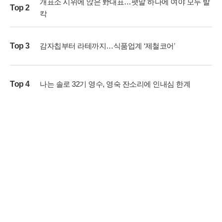
개표소 시위에 앉은 野대표…팻말 하나에 여야 모두 발
Top 2
칵
Top 3
감자칩부터 라테까지…식품업계 ‘제철코어’
Top 4
나는 솔로 32기 영수, 영숙 잔소리에 인내심 한계