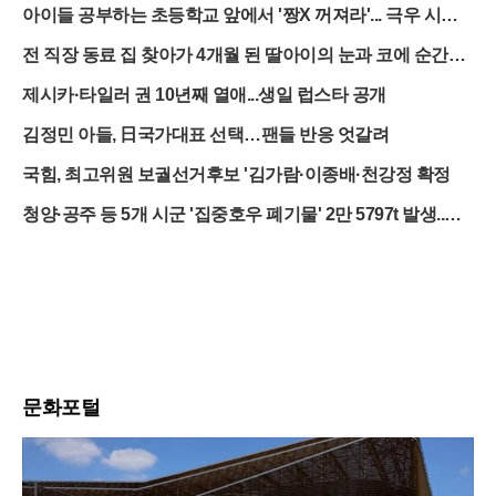
아이들 공부하는 초등학교 앞에서 '짱X 꺼져라'... 극우 시위
대의 민낯
전 직장 동료 집 찾아가 4개월 된 딸아이의 눈과 코에 순간접
착제 뿌려
제시카·타일러 권 10년째 열애...생일 럽스타 공개
김정민 아들, 日국가대표 선택…팬들 반응 엇갈려
국힘, 최고위원 보궐선거후보 '김가람·이종배·천강정 확정
청양·공주 등 5개 시군 '집중호우 폐기물' 2만 5797t 발생..처
리비 100억 ↑
문화포털