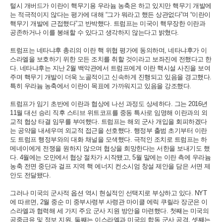
털시 개버드가 이란이 핵무기용 우라늄 농축은 하고 있지만 핵무기 개발에
는 적극적이지 않다는 평가에 대해 “그가 뭐라고 했든 상관없다”며 “이란이
핵무기 개발에 근접했다”고 반박했다. 트럼프는 미국이 핵무장한 이란과
공존하거나 이를 봉쇄할 수 있다고 생각하지 않는다고 밝혔다.
트럼프는 네타냐후 총리의 이란 핵 위협 평가에 동의하며, 네타냐후가 이
스라엘을 보호하기 위한 모든 조치를 취할 것이라고 보좌진에 전했다고 한
다. 네타냐후는 지난 2월 백악관에서 트럼프에게 이란 핵시설 사진을 보여
주며 핵무기 개발이 더욱 노골적이고 신속하게 진행되고 있음을 경고했다.
특히 우라늄 농축에서 이란이 목표에 가까워지고 있음을 강조했다.
트럼프가 임기 초반에 이란과 협상에 나선 과정도 상세하다. 그는 2016년
11월 대선 승리 직후 스티브 위트코프를 중동 특사로 임명해 이란과의 외
교적 협상 타결 임무를 부여했다. 트럼프는 해외 군사 개입을 회피하겠다
는 공약을 내세우며 외교적 접근을 선호했다. 행정부 출범 초기부터 이란
도 트럼프 행정부와의 대화 채널을 모색했다. 극적인 조치로 트럼프는 하
메네이에게 전쟁을 원하지 않으며 협상을 희망한다는 서한을 보내기도 했
다. 4월에는 오만에서 협상 절차가 시작됐고, 5월 말에는 이란 측에 우라늄
농축 전면 중단과 걸프 지역 핵 에너지 컨소시엄 창설 제안을 담은 서면 제
안도 전달됐다.
그러나 미국의 군사적 옵션 역시 현실적인 선택지로 부상하고 있다. NYT
에 따르면, 2월 중순 미 중부사령부 사령관 마이클 에릭 쿠릴라 장군은 이
스라엘과 협력해 세 가지 주요 군사 지원 방안을 마련했다. 첫째는 미국의
공중급유 및 정보 지원, 둘째는 이스라엘과 미국의 합동 군사 공격, 셋째는