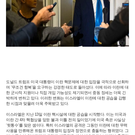
도널드 트럼프 미국 대통령이 이란 핵문제에 대한 입장을 극적으로 선회하
며 ‘무조건 항복’을 요구하는 강경한 태도로 돌아섰다. 이에 따라 이란에 대
한 군사적 지원이나 직접 개입 가능성도 제기되면서 중동 정세는 더욱 긴
박하게 변하고 있다. 이러한 변화는 이스라엘이 이란에 대한 공습을 감행
한 시점과 맞물려 더욱 주목받고 있다.
이스라엘은 지난 13일 이란 핵시설에 대한 공습을 시작했다. 이는 미국과
이란 간 4차 핵협상을 앞둔 불과 이틀 전의 일이었기에 미국 측은 사실상
‘뒷통수’를 맞은 셈이다. 특히 이스라엘의 공격은 그동안 이란에 대한 무력
사용을 만류해온 트럼프 대통령의 입장과 정면으로 충돌하는 행위였다. 그