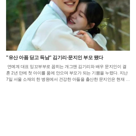
"유산 아픔 딛고 득남" 김기리·문지인 부모 됐다
연예계 대표 잉꼬부부로 꼽히는 개그맨 김기리와 배우 문지인이 결
혼 2년 만에 첫 아이를 품에 안으며 부모가 되는 기쁨을 누렸다. 지난
7일 서울 소재의 한 병원에서 건강한 아들을 출산한 문지인은 현재 가
족들의 보살핌 속에 안정을 취하고 있는 것으로 알려졌다. 2024년 5
월 부부의 연을 맺은 두 사람은 그동안 여러 방송을 통해 신혼의 단꿈
을 보여주었으나, 그 이면에는 유산이라는 가슴 아픈 시련을 겪었던
사실이 알려져 이번 득남 소식에 더욱 큰 축하가 쏟아지고 있다.두 사
람은 결혼 직후 찾아온 첫 아이를 안타깝게 떠나보낸 뒤 힘든 시간을
보냈지만, 서로를 향한 깊은 신뢰로 아픔을 이겨냈다. 이후 시험관 시
술 등 간절한 기다림 끝에 다시금 새 생명을 맞이하게 된 부부는 임신
기간 내내 조심스러우면서도 설레는 마음을 감추지 못했다. 특히 지