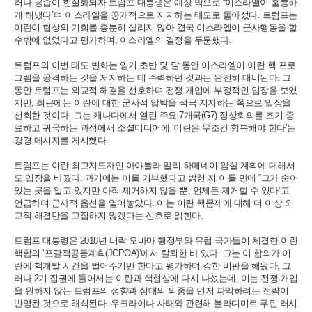
러나 공습이 현실화되자 트럼프 대통령은 예상 밖으로 “이스라엘이 훌륭하
게 해냈다”며 이스라엘을 공개적으로 지지하는 태도로 돌아섰다. 트럼프는
이란이 협상의 기회를 충분히 살리지 않아 결국 이스라엘이 군사행동을 할
수밖에 없었다고 평가하며, 이스라엘의 결정을 두둔했다.
트럼프의 이번 태도 변화는 임기 초반 몇 달 동안 이스라엘이 이란 핵 프로
그램을 공격하는 것을 저지하는 데 주력하던 것과는 완전히 대비된다. 그
동안 트럼프는 외교적 해결을 선호하며 전쟁 개입에 부정적인 입장을 보였
지만, 최근에는 이란에 대한 군사적 압박을 적극 지지하는 쪽으로 입장을
선회한 것이다. 그는 캐나다에서 열린 주요 7개국(G7) 정상회의를 조기 종
료하고 귀국하는 과정에서 소셜미디어에 ‘이란은 무조건 항복해야 한다’는
강경 메시지를 게시했다.
트럼프는 이란 최고지도자인 아야톨라 알리 하메네이 암살 계획에 대해서
도 입장을 바꿨다. 과거에는 이를 거부했다고 밝힌 지 이틀 만에 “그가 숨어
있는 곳을 알고 있지만 아직 제거하지 않을 뿐, 언제든 제거할 수 있다”고
언급하며 군사적 옵션을 열어놓았다. 이는 이란 핵문제에 대해 더 이상 외
교적 해결만을 고집하지 않겠다는 신호로 읽힌다.
트럼프 대통령은 2018년 버락 오바마 행정부와 유럽 국가들이 체결한 이란
핵합의 ‘포괄적공동계획(JCPOA)’에서 탈퇴한 바 있다. 그는 이 합의가 이
란에 핵개발 시간을 벌어주기만 한다고 평가하며 강한 비판을 해왔다. 그
러나 2기 집권에 들어서는 이란과 핵협상에 다시 나섰는데, 이는 전쟁 개입
을 원하지 않는 트럼프의 성향과 상대의 의중을 먼저 파악하려는 전략이
반영된 것으로 해석된다. 우크라이나 사태와 관련해 블라디미르 푸틴 러시