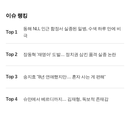
이슈 랭킹
동해 NLL 인근 함정서 실종된 일병, 수색 하루 만에 비
Top 1
극
Top 2
장동혁 '재명아' 도발… 정치권 삼킨 품격 실종 논란
Top 3
송지효 "8년 연애했지만… 혼자 사는 게 편해"
Top 4
슈만에서 베르디까지… 김재형, 독보적 존재감