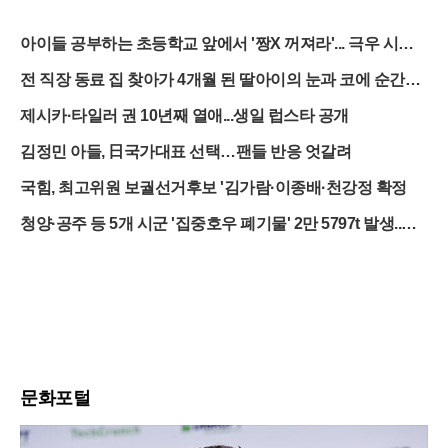
아이들 공부하는 초등학교 앞에서 '짱X 꺼져라'... 극우 시위
대의 민낯
전 직장 동료 집 찾아가 4개월 된 딸아이의 눈과 코에 순간접
착제 뿌려
제시카·타일러 권 10년째 열애...생일 럽스타 공개
김정민 아들, 日국가대표 선택…팬들 반응 엇갈려
국힘, 최고위원 보궐선거후보 '김가람·이종배·천강정 확정
청양·공주 등 5개 시군 '집중호우 폐기물' 2만 5797t 발생..처
리비 100억 ↑
문화포털