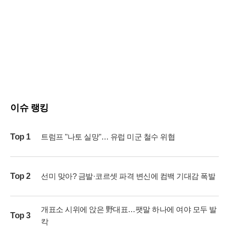
이슈 랭킹
Top 1
트럼프 "나토 실망"… 유럽 미군 철수 위협
Top 2
선미 맞아? 금발·코르셋 파격 변신에 컴백 기대감 폭발
개표소 시위에 앉은 野대표…팻말 하나에 여야 모두 발
Top 3
칵