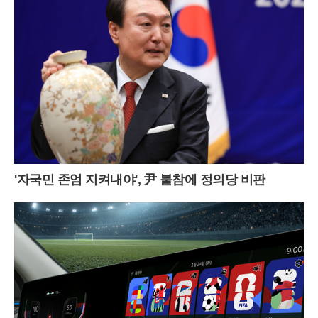
'자국민 존엄 지켜내야', 尹 불참에 정의당 비판