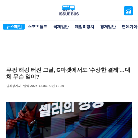
오
늘
의
뉴스메인
스포츠월드
국제일반
데일리정치
경제일반
연예가이
증
시
쿠팡 해킹 터진 그날, G마켓에서도 '수상한 결제'…대
체 무슨 일이?
권희정기자
입력 2025.12.04. 오전 12:25