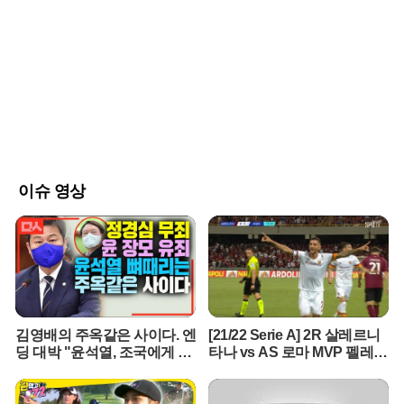
품의 가장 큰 차별점은 정적인 기존 스피커와 달리 생동감 있게 움직
이는 물리적 부품을 탑재했다는 점이다. 사용자와 대화를 나눌 때 기
기 일부가 반응하며 움직이거나 표시등을 통해 경청하고 있음을 시각
적으로 전달한다. 내장된 카메라와 센서는 단순히 명령을 듣는 수준
을 넘어 주변 환경을 입체적으로 인식하는 역할을 수행한다. 이는 기
기가 사용자의 맥락을 더 깊이 이해하고 실질적인 도움을 줄 수 있는
지능형 동반자로 거듭나기 위한 핵심 설계다.내부적으로는 챗GPT의
강력한 언어 모델이 탑재되어 자연스러운 음성 대화가 가능하다. 특
히 사용자의 일상적인 대화와 습관을 지속적으로 학습하여 시간이 흐
를수록 개인에게 최적화된 맞춤형 정보를 제공하도록 설계되었다. 오
픈AI는 이를 단순한 스마트 스피커가 아닌 사용자의 취향을 완벽히 이
이슈 영상
해하는 'AI 동반자'로 정의하고 있다. 기존의 음성 비서들이 단편적인
명령 수행에 그쳤다면, 이 기기는 능동적으로 사용자의 업무를 돕고
대화를 이어나가는 지능형 에이전트를 지향한다.제품 디자인은 과거
애플의 전성기를 이끌었던 조니 아이브가 맡아 화제를 모으고 있다.
오픈AI는 아이브가 설립한 디자인 스타트업을 인수하며 애플 출신의
핵심 인력들을 대거 흡수했다. 이 과정에서 고급 금속 소재의 마감 기
술을 두고 애플과 법정 공방이 벌어지기도 했다. 애플은 자사의 영업
김영배의 주옥같은 사이다. 엔
[21/22 Serie A] 2R 살레르니
비밀이 유출되었다고 주장하는 반면, 오픈AI는 애플이 시도한 적 없는
딩 대박 "윤석열, 조국에게 했
타나 vs AS 로마 MVP 펠레그
완전히 새로운 형태의 하드웨어를 창조하고 있다며 팽팽하게 맞서고
던말 그대로 돌려주마"
리니
있는 상황이다.양사의 하드웨어 전략은 확연한 차이를 보인다. 애플
은 올해 정사각형 디스플레이를 갖춘 홈 허브 출시를 준비 중이며, 로