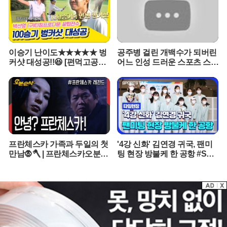
봇 팔이 달린 탁상형 기기는 2027년 이후에나 선보일 것으로 예상된
다. 반면 오픈AI는 화면을 없애고 음성과 움직임에 집중한 휴대용 기
기를 통해 애플의 틈새시장을 공략하고 있다. 전문가들은 오픈AI의 이
번 시도가 애플의 홈팟 시리즈와는 전혀 다른 사용자 경험을 제공함
으로써 스마트홈 시장의 판도를 바꿀 수 있을지 주목하고 있다.오픈AI
이승기 난이도★★★★★ 벙
공주병 걸린 개백수가 되버린
는 이번 하드웨어 출시를 통해 챗GPT 생태계를 현실 세계로 확장하
커샷 대성공!!😆 [편먹고공치
어느 인성 드러운 스포츠 스타
려는 의지를 분명히 했다. 소프트웨어 경쟁력을 물리적 기기에 이식
리|210828 SBS방송]
의 최후 [꼭봐야할 희귀인생
영화]
함으로써 구글이나 아마존이 선점한 스마트 스피커 시장에 새로운 기
준을 제시하겠다는 포부다. 애플과의 법적 갈등이 변수로 남아있지
만, 조니 아이브의 감각과 오픈AI의 기술력이 결합한 결과물에 전 세
계 IT 업계의 시선이 집중되고 있다. 하드웨어 개발 조직을 강화한 오
픈AI의 행보는 인공지능 기업의 새로운 생존 전략을 보여주는 사례가
될 전망이다.
프란체스카 가족과 두일의 첫
'4강 신화' 김연경 귀국, 팬미
만남🧛🪓 | 프란체스카오분순
팅 현장 방불케 한 공항 #SPO
삭 MBC050124
RTSTIME