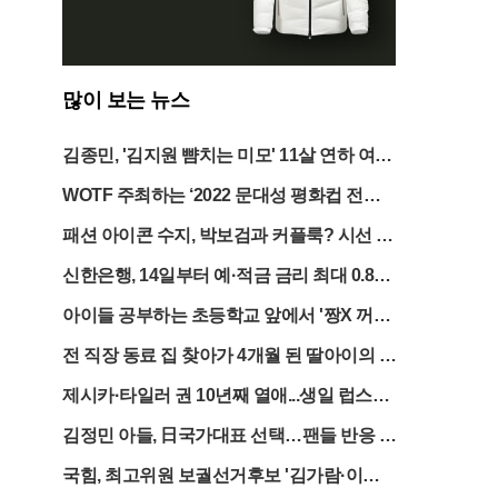
많이 보는 뉴스
김종민, '김지원 뺨치는 미모' 11살 연하 여친
공개
WOTF 주최하는 ‘2022 문대성 평화컵 전국
태권도대회’
패션 아이콘 수지, 박보검과 커플룩? 시선 사
로잡다!
신한은행, 14일부터 예·적금 금리 최대 0.8%
p 인상
아이들 공부하는 초등학교 앞에서 '짱X 꺼져
라'... 극우 시위대의 민낯
전 직장 동료 집 찾아가 4개월 된 딸아이의 눈
과 코에 순간접착제 뿌려
제시카·타일러 권 10년째 열애...생일 럽스타
공개
김정민 아들, 日국가대표 선택…팬들 반응 엇
갈려
국힘, 최고위원 보궐선거후보 '김가람·이종