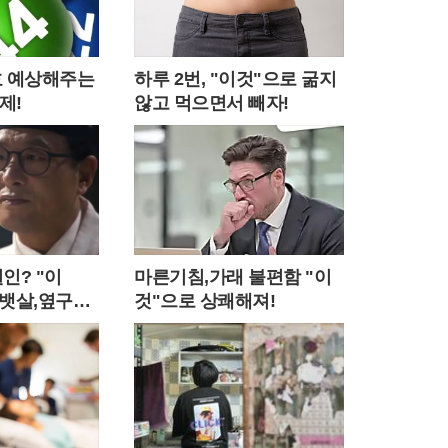
번호 예상해주는
하루 2번, "이것"으로 굶지
제!
않고 먹으면서 빼자!
인? "이
마른기침,가래 불편함 "이
랫뱃살,옆구리"
것"으로 상쾌해져!