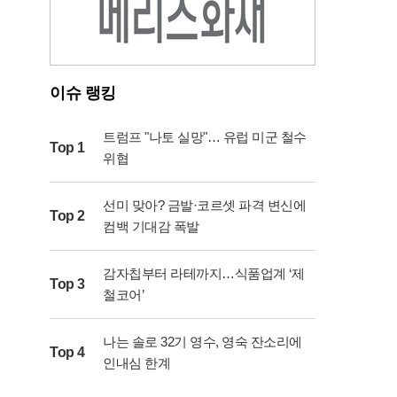
시를 통해 챗GPT 생태계를 현실 세계로 확장하려
는 의지를 분명히 했다. 소프트웨어 경쟁력을 물리
적 기기에 이식함으로써 구글이나 아마존이 선점
한 스마트 스피커 시장에 새로운 기준을 제시하겠
다는 포부다. 애플과의 법적 갈등이 변수로 남아있
이슈 랭킹
지만, 조니 아이브의 감각과 오픈AI의 기술력이 결
합한 결과물에 전 세계 IT 업계의 시선이 집중되고
있다. 하드웨어 개발 조직을 강화한 오픈AI의 행보
트럼프 "나토 실망"… 유럽 미군 철수
Top 1
는 인공지능 기업의 새로운 생존 전략을 보여주는
위협
사례가 될 전망이다.
선미 맞아? 금발·코르셋 파격 변신에
Top 2
컴백 기대감 폭발
감자칩부터 라테까지…식품업계 ‘제
Top 3
철코어’
나는 솔로 32기 영수, 영숙 잔소리에
Top 4
인내심 한계