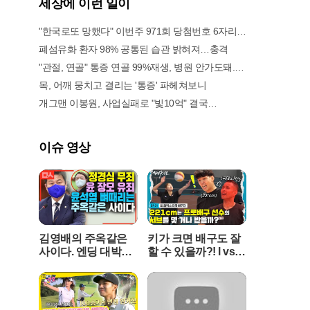
세상에 이런 일이
기는 휴대성을 극대화한 것이 특징이다. 내장 배터
리를 통해 주방이나 침실 등 집안 곳곳으로 옮겨 다
"한국로또 망했다" 이번주 971회 당첨번호 6자리 모두 유출...관계자 실수로 "비상"!
니며 사용할 수 있으며, 예상 가격은 300달러에서
폐섬유화 환자 98% 공통된 습관 밝혀져…충격
400달러 사이로 책정되어 프리미엄 스마트 기기 시
"관절, 연골" 통증 연골 99%재생, 병원 안가도돼... "충격"
장을 정조준하고 있다.이 제품의 가장 큰 차별점은
정적인 기존 스피커와 달리 생동감 있게 움직이는
목, 어깨 뭉치고 결리는 '통증' 파헤쳐보니
물리적 부품을 탑재했다는 점이다. 사용자와 대화
개그맨 이봉원, 사업실패로 "빛10억" 결국…
를 나눌 때 기기 일부가 반응하며 움직이거나 표시
등을 통해 경청하고 있음을 시각적으로 전달한다.
내장된 카메라와 센서는 단순히 명령을 듣는 수준
이슈 영상
을 넘어 주변 환경을 입체적으로 인식하는 역할을
수행한다. 이는 기기가 사용자의 맥락을 더 깊이 이
해하고 실질적인 도움을 줄 수 있는 지능형 동반자
로 거듭나기 위한 핵심 설계다.내부적으로는 챗GP
T의 강력한 언어 모델이 탑재되어 자연스러운 음성
대화가 가능하다. 특히 사용자의 일상적인 대화와
김영배의 주옥같은
키가 크면 배구도 잘
습관을 지속적으로 학습하여 시간이 흐를수록 개
사이다. 엔딩 대박
할 수 있을까?! l vs G
인에게 최적화된 맞춤형 정보를 제공하도록 설계
"윤석열, 조국에게 했
S칼텍스Kixx l 하태
되었다. 오픈AI는 이를 단순한 스마트 스피커가 아
던말 그대로 돌려주
주의보 EP.01 ※꿀잼
닌 사용자의 취향을 완벽히 이해하는 'AI 동반자'로
마"
보장※
정의하고 있다. 기존의 음성 비서들이 단편적인 명