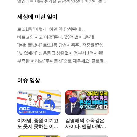
발견되며 여름 휴가철 관광객 안전에 비상이 걸렸
다. 강화군에 따르면 지난달 말부터 현재까지 강화
도 일대 해안과 인근 도서 지역에서 수거된 목함지
세상에 이런 일이
뢰는 총 12개에 달하는 것으로 집계됐다. 발견된 물
체 중에는 단순한 빈 상자도 있었으나, 실제 살상력
로또1등 "이렇게" 하면 꼭 당첨된다!...
을 가진 폭발물이 포함되어 있어 군 당국이 현장에
비트코인'지고"이것"뜬다, '29억'벌어..충격!
서 긴급 폭파 작업을 진행하는 등 긴박한 상황이 이
"농협 뿔났다" 로또1등 당첨자폭주.. 적중률87%
어졌다.지뢰 발견은 낚시객과 군의 순찰 과정에서
동시다발적으로 이루어지고 있다. 지난달 27일에
“빚 없애라” 신용등급 상관없이 정부서 1억지원!
는 황천포구 선착장 근처 바다 위에 수상한 물체가
부족한 머리숱,"두피문신"으로 채우세요! 글로웰의원 의)96837
떠 있다는 신고를 받고 출동한 군이 지뢰 3개를 한
꺼번에 수거했다. 이에 앞서 서도면과 교동면 해안
가에서도 군부대 감시 장비와 순찰 인력에 의해 목
이슈 영상
함지뢰가 포착되는 등 강화군 전역의 해안선이 지
뢰 유입 경로가 되고 있다. 군은 북한의 집중호우로
인해 접경지역에 매설되었거나 보관 중이던 지뢰
가 강물을 타고 서해로 흘러든 것으로 분석하고 있
다.목함지뢰는 나무 상자 형태로 제작되어 물에 잘
뜨는 특성이 있어 해류를 타고 먼 거리까지 이동할
이재명, 중원 이기고
김영배의 주옥같은
수 있다는 점이 가장 큰 위험 요소다. 겉모습이 일
도 웃지 못하는 이유!
사이다. 엔딩 대박
반적인 나무 상자나 땔감처럼 보이기 때문에 호기
[LIVE]MBC 뉴스프
"윤석열, 조국에게 했
심에 만지거나 발로 건드릴 경우 끔찍한 인명 사고