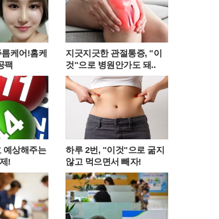
주름케어!홈케
지긋지긋한 관절통증, "이
공팩
것"으로 병원안가도 돼..
번호 예상해주는
하루 2번, "이것"으로 굶지
제!
않고 먹으면서 빼자!