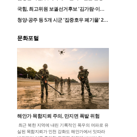
갈려
국힘, 최고위원 보궐선거후보 '김가람·이종
배·천강정 확정
청양·공주 등 5개 시군 '집중호우 폐기물' 2만
5797t 발생..처리비 100억 ↑
문화포털
해안가 목함지뢰 주의, 만지면 폭발 위험
최근 북한 지역에 내린 기록적인 폭우의 여파로 유
실된 목함지뢰가 인천 강화도 해안가에서 잇따라