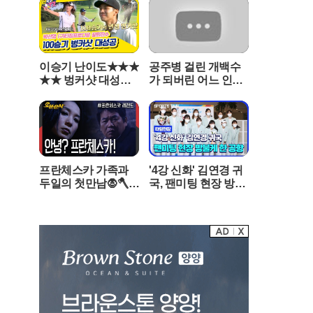
리데스크 2021년 9월
던말 그대로 돌려주
로 이어질 가능성이 매우 높다. 특히 이번에 발견된
7일
마"
지뢰 중 상당수가 실제 작동 가능한 상태였다는 점
은 해안가를 찾는 행락객들에게 단순한 경고 이상
의 실질적인 공포로 다가오고 있다.여름 휴가철을
이승기 난이도★★★
공주병 걸린 개백수
맞아 강화도를 찾는 피서객이 급증하는 시기인 만
★★ 벙커샷 대성공!!
가 되버린 어느 인성
큼, 지방자치단체와 군 당국은 경계 수위를 최고 수
😆 [편먹고공치리|21
드러운 스포츠 스타
준으로 높였다. 해병대 2사단은 강화도 본섬은 물
0828 SBS방송]
의 최후 [꼭봐야할 희
론 인근 서해 도서와 주요 해수욕장을 중심으로 대
귀인생영화]
대적인 유실 지뢰 탐색 작전에 돌입했다. 군은 민간
인 출입이 잦은 항구와 포구, 해안 산책로 등을 대
상으로 주야간을 가리지 않고 정밀 수색을 이어가
프란체스카 가족과
'4강 신화' 김연경 귀
며 추가 유입될지 모를 위험 요소를 사전에 차단하
두일의 첫만남🧛🪓 |
국, 팬미팅 현장 방불
는 데 총력을 기울이고 있다.행정 당국인 강화군 역
프란체스카오분순삭
케 한 공항 #SPORT
시 주민과 관광객의 안전 확보를 위해 다각적인 홍
MBC050124
STIME
보 활동에 나섰다. 주요 관광지와 나들길 등 지뢰
발견 가능성이 높은 42개 구간에 긴급 안내 현수막
을 설치하고, 마을 방송을 통해 외지인과 주민들에
게 주의 사항을 거듭 전달하고 있다. 지자체는 의심
스러운 물체를 발견했을 때의 행동 요령을 전파하
며, 절대 개인적인 판단으로 물체에 접근하지 말고
즉시 인근 군부대나 경찰서에 신고해 줄 것을 강력