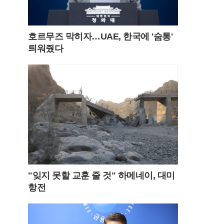
호르무즈 막히자…UAE, 한국에 '숨통'
틔워줬다
"잊지 못할 교훈 줄 것" 하메네이, 대미
항전