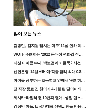
많이 보는 뉴스
김종민, '김지원 뺨치는 미모' 11살 연하 여친
공개
WOTF 주최하는 ‘2022 문대성 평화컵 전국
태권도대회’
패션 아이콘 수지, 박보검과 커플룩? 시선 사
로잡다!
신한은행, 14일부터 예·적금 금리 최대 0.8%
p 인상
아이들 공부하는 초등학교 앞에서 '짱X 꺼져
라'... 극우 시위대의 민낯
전 직장 동료 집 찾아가 4개월 된 딸아이의 눈
과 코에 순간접착제 뿌려
제시카·타일러 권 10년째 열애...생일 럽스타
공개
김정민 아들, 日국가대표 선택…팬들 반응 엇