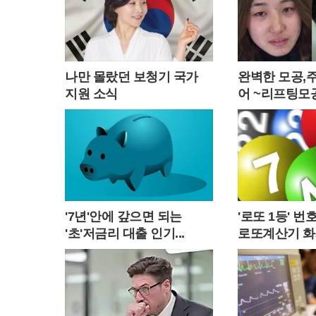
나만 몰랐던 보청기 국가
완벽한 모공,
지원 소식
어 ~리프팅모
'7년'안에 갚으면 되는
'로또 1등' 
'초'저금리 대출 인기...
로또계산기 화