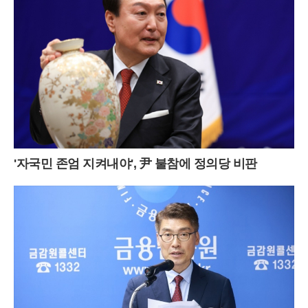
'자국민 존엄 지켜내야', 尹 불참에 정의당 비판