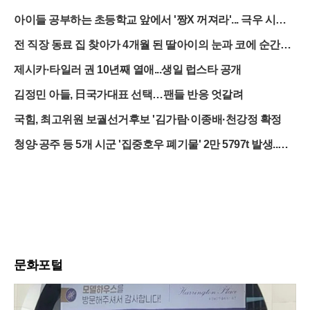
아이들 공부하는 초등학교 앞에서 '짱X 꺼져라'... 극우 시위
대의 민낯
전 직장 동료 집 찾아가 4개월 된 딸아이의 눈과 코에 순간접
착제 뿌려
제시카·타일러 권 10년째 열애...생일 럽스타 공개
김정민 아들, 日국가대표 선택…팬들 반응 엇갈려
국힘, 최고위원 보궐선거후보 '김가람·이종배·천강정 확정
청양·공주 등 5개 시군 '집중호우 폐기물' 2만 5797t 발생..처
리비 100억 ↑
문화포털