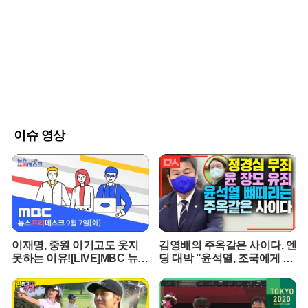
후보들을 위해 조직적인 지원 활동을 펼친 것으로 드러났다. 이 씨는
자신이 운영하는 시행사 직원들의 명의를 도용하거나 압박하는 방식
으로 수백 장의 입당원서를 확보해 문대림 의원과 오영훈 전 지사 측
에 전달했다는 의혹을 받는다. 당시 직원들은 회사가 정상적인 업무
공간이 아닌 특정 정당의 선거 캠프처럼 운영되었다고 증언하며 강압
적인 분위기를 폭로했다.특히 오영훈 전 지사 측과의 유착 정황은 구
체적인 물증과 함께 제시되고 있다. 지난 지방선거의 마지막 총력 유
세가 이 씨 소유의 모델하우스 부지에서 진행된 점이 핵심 쟁점이다.
해당 부지는 계약상 용도 외 사용이 금지된 곳이었으나, 이 씨가 무상
으로 제공했다는 주장이 제기되면서 정치자금법 위반 가능성이 대두
이슈 영상
되었다. 이에 대해 오 전 지사 측은 사실무근이라며 반박하고 있으나,
부지 제공의 대가성 여부를 두고 논란은 수그러들지 않고 있다.현직
국회의원인 문대림 의원 역시 이 씨와의 친분설로 곤혹스러운 처지에
놓였다. 이 씨가 평소 문 의원과 형님, 동생 하는 사이라고 주변에 과
시해 왔다는 증언이 나오면서다. 문 의원 측은 자발적인 지지자의 활
동이었을 뿐 사적인 골프 회동이나 부적절한 청탁은 없었다고 선을
그었다. 하지만 과거 모델하우스 행사 참석 등 이 씨와의 잦은 접촉이
이재명, 중원 이기고도 웃지
김영배의 주옥같은 사이다. 엔
확인되면서, 지역 유력 정치인으로서 검증되지 않은 인물과 밀착 행
못하는 이유![LIVE]MBC 뉴스
딩 대박 "윤석열, 조국에게 했
보를 보였다는 책임론이 거세다.공직 사회의 기강 해이를 보여주는
프리데스크 2021년 9월 7일
던말 그대로 돌려주마"
유흥주점 접대 의혹은 사태를 더욱 악화시키고 있다. 피해자 대책위
가 공개한 영수증에는 오 전 지사 취임 전후 시기에 비서진들이 수백
만 원 상당의 술 접대를 받은 정황이 고스란히 담겼다. 특히 비서관급