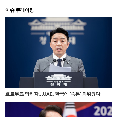
이슈 큐레이팅
호르무즈 막히자…UAE, 한국에 '숨통' 틔워줬다