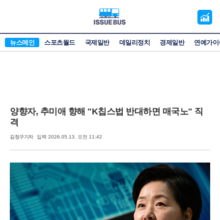
오
늘
의
뉴스메인
스포츠월드
국제일반
데일리정치
경제일반
연예가이
증
시
양향자, 추미애 향해 "K칩스법 반대하면 매국노" 직
격
김정구기자
입력 2026.05.13. 오전 11:42