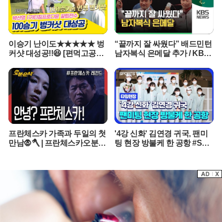
인사가 이 씨에게 외자 유치와 관련된 중국계 자본가를 연결해 주는
브로커 역할을 했다는 의심까지 더해졌다. 이는 단순한 개인적 일탈
을 넘어 도정의 핵심 인력들이 개발업자의 민원 해결사 노릇을 했다
는 비판으로 이어진다.이 씨의 화려한 범죄 전력에도 불구하고 그가
이승기 난이도★★★★★ 벙
“끝까지 잘 싸웠다” 배드민턴
도의회 자문위원으로 활동할 수 있었던 배경에 대해서도 의문이 제기
커샷 대성공!!😆 [편먹고공치
남자복식 은메달 추가 / KBS
된다. 20여 건의 전과를 보유한 인물이 집행유예 기간에 공적 기구에
리|210828 SBS방송]
2020 도쿄패럴림픽
서 활동한 것은 지역 정당과 의회의 검증 시스템이 완전히 마비되었
음을 방증한다. 현재 위성곤 도지사가 청렴감찰단을 통한 자체 조사
가능성을 언급한 가운데, 경찰은 이 씨의 횡령 자금이 정치권으로 흘
러 들어갔을 가능성을 염두에 두고 자금 흐름을 정밀 추적하고 있다.
프란체스카 가족과 두일의 첫
'4강 신화' 김연경 귀국, 팬미
만남🧛🪓 | 프란체스카오분순
팅 현장 방불케 한 공항 #SPO
삭 MBC050124
RTSTIME