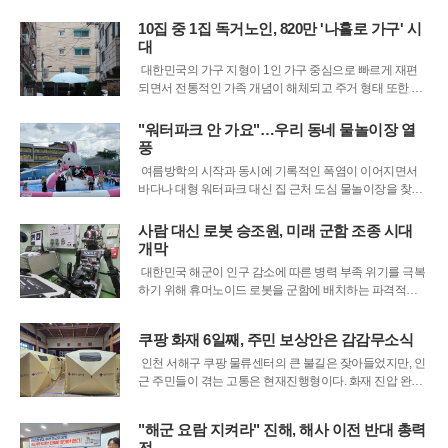
들 사이에서 날 선 공방이 이어지고 있다. 최근 한 온라인
플랫폼에는 부산 해운대의 한 카페에서 비키니 복장 때문
10집 중 1집 독거노인, 820만 '나홀로 가구' 시
에 입장을 제지당했다는 사연이 올라와 누리꾼들의 이목
대
을 집중시켰다. 작성자는 비치타월을 걸쳤
대한민국의 가구 지형이 1인 가구 중심으로 빠르게 재편
되면서 전통적인 가족 개념이 해체되고 주거 형태 또한 급
변하고 있다. 국가데이터처가 발표한 최신 조사 결과에 따
르면, 홀로 거주하는 1인 가구는 이미 820만 가구를 넘어섰
"워터파크 안 가요"…우리 동네 물놀이장 열
으며 이는 전체 일반 가구의 36%를 상회하는 수준이다. 특
풍
히 65세 이상의 고령층이
여름방학의 시작과 동시에 기록적인 폭염이 이어지면서
바다나 대형 워터파크 대신 집 근처 도심 물놀이장을 찾는
시민들이 급증하고 있다. 장거리 이동의 번거로움과 고물
가 시대의 경제적 부담을 동시에 해결할 수 있는 지역 물놀
사람 대신 로봇 승조원, 미래 군함 조종 시대
이장이 새로운 피서 명소로 급부상한 것이다. 서울 시내 곳
개막
곳의 학교 운동장과 어린이공원에 마
대한민국 해군이 인구 감소에 따른 병력 부족 위기를 극복
하기 위해 휴머노이드 로봇을 군함에 배치하는 파격적인
실험에 나섰다. 해군은 지난 23일 경남 창원 해군교육사령
부에서 카이스트와 공동으로 인간형 로봇 파이봇을 활용
쿠팡 화재 6일째, 주민 보상안은 감감무소식
한 승조원 업무 수행 능력을 점검했다. 이번 실험은 국내에
서 처음으로 시도된 것으로, 사람 대
인천 서해구 쿠팡 물류센터의 큰 불길은 잦아들었지만, 인
근 주민들이 겪는 고통은 현재진행형이다. 화재 진압 완료
이틀째인 22일, 신현초등학교를 비롯한 지역 내 대피소 3
곳에는 여전히 200여 명의 주민이 머물며 불편한 생활을
"해군 요람 지켜라" 진해, 해사 이전 반대 총력
이어가고 있다. 현장의 주민들은 불길이 꺼졌음에도 사라
전