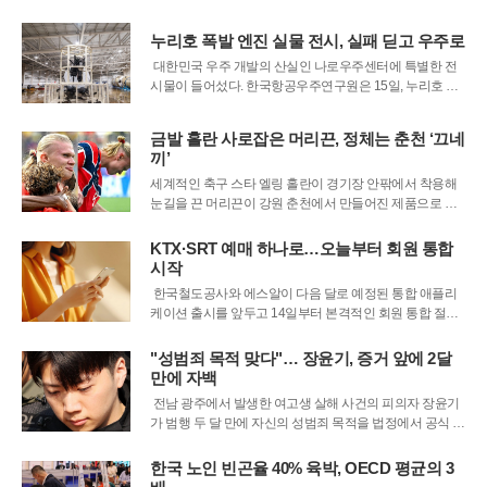
의 북상과 남쪽의 고온다습한 공기 유입이 맞물리며 전국
곳곳에 매우 거센 비가 내릴 것으로 전망했다. 특히 이번 비
누리호 폭발 엔진 실물 전시, 실패 딛고 우주로
는 남부지방에서 시작해 중부지방으
대한민국 우주 개발의 산실인 나로우주센터에 특별한 전
시물이 들어섰다. 한국항공우주연구원은 15일, 누리호 개
발 과정 중 연소시험 단계에서 폭발했던 75톤급 엔진 실물
을 일반에 처음으로 공개한다고 발표했다. 이번 전시는 완
금발 홀란 사로잡은 머리끈, 정체는 춘천 ‘끄네
벽하게 작동하는 성공의 결과물이 아니라, 처참하게 파손
끼’
된 실패의 흔적을 그대로 보여준다는 점
세계적인 축구 스타 엘링 홀란이 경기장 안팎에서 착용해
눈길을 끈 머리끈이 강원 춘천에서 만들어진 제품으로 알
려지며 화제를 모으고 있다. 북중미 월드컵 기간 홀란의 긴
금발 머리를 묶어준 이 제품은 국내 업체가 개발한 브랜드
KTX·SRT 예매 하나로…오늘부터 회원 통합
‘끄네끼(KKNEKKI)’로 확인됐다.14일 관련 업계에 따르면
시작
홀란이 즐겨 착용한 머리끈은 춘천
한국철도공사와 에스알이 다음 달로 예정된 통합 애플리
케이션 출시를 앞두고 14일부터 본격적인 회원 통합 절차
에 돌입했다. 이번 조치는 분리 운영되던 철도 예매 시스템
을 하나로 묶어 이용객의 편의를 높이기 위한 사전 단계다.
"성범죄 목적 맞다"… 장윤기, 증거 앞에 2달
통합 회원으로 전환을 완료한 이용자는 향후 출시될 단일
만에 자백
앱을 통해 케이티엑스와 에스알티
전남 광주에서 발생한 여고생 살해 사건의 피의자 장윤기
가 범행 두 달 만에 자신의 성범죄 목적을 법정에서 공식 인
정했다. 그동안 우발적인 살인이었다고 주장해온 기존 입
장을 번복한 것으로, 검찰이 보완수사를 통해 확보한 결정
한국 노인 빈곤율 40% 육박, OECD 평균의 3
적인 증거들이 압박으로 작용한 결과로 풀이된다. 13일 광