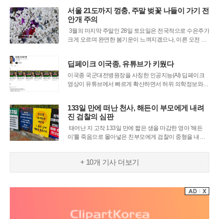
터에서 열린 '통합 비전 선포식'은 양 대학의 결합을 대내외
서울 21도까지 껑충, 주말 벚꽃 나들이 가기 전
에 공표하고 향후 나아갈 이정표를 제시하는 자리였다. 이
안개 주의
날 행사에는 정재연 강원대 총장을 비롯
3월의 마지막 주말인 28일 토요일은 전국적으로 수은주가
크게 오르며 완연한 봄기운이 느껴지겠으나, 이른 오전 시
간대에는 시야를 가리는 짙은 안개와 미세먼지가 기승을
부릴 것으로 보인다. 기상청에 따르면 이날 오전 인천과 경
딥페이크 이국종, 유튜브가 키웠다
기 남부, 서해안 및 남부 내륙을 중심으로 가시거리가 200
m도 채 되지 않는 자욱한 안
이국종 국군대전병원장을 사칭한 인공지능(AI) 딥페이크
영상이 유튜브에서 빠르게 확산하면서 허위 의학정보와
플랫폼 책임 문제가 다시 수면 위로 떠오르고 있다. 유명인
의 얼굴과 음성을 정교하게 모방한 영상이 추천 알고리즘
133일 만에 떠난 천사, 해든이 부모에게 내려
을 타고 퍼지는 동안, 플랫폼이 이를 제때 걸러내지 못하고
진 검찰의 심판
있다는 비판도 커지고 있다.26일 정보기술(I
태어난 지 고작 133일 만에 짧은 생을 마감한 영아 '해든
이'를 죽음으로 몰아넣은 친부모에게 검찰이 중형을 내릴
것을 재판부에 강력히 요청했다. 26일 광주지법 순천지원
에서 열린 결심 공판에서 검찰은 아동학대 살해 혐의로 기
+ 10개 기사 더보기
소된 친모 A씨에게 무기징역을, 이를 방관하고 증인을 협
박한 친부 B씨에게는 징역 10