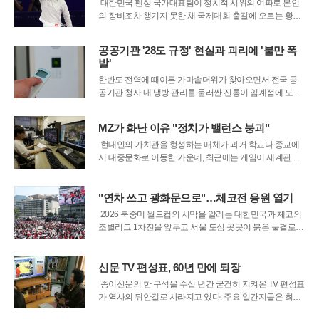
송치했다고 밝혔다. 경
대한민국 펜싱 국가대표팀이 정치적 시위의 여파로 본인
의 장비조차 챙기지 못한 채 국제대회 출길에 오르는 황당
한 사건이 발생했다. 오상욱을 비롯한 대표팀 선수들은 16
일 아시아선수권대회가 열리는 인도 뉴델리로 향했으나,
공공기관 '28도 규정' 현실과 괴리에 '불만 폭
평소 손에 익은 칼과 재킷 대신 급조한 장비들을 가방에 담
발'
아야 했다. 지방선거 개표소였던 올림
한반도 전역에 때이른 가마솥더위가 찾아오면서 전국 공
공기관 청사 내 냉방 관리를 둘러싼 진통이 임계점에 도달
했다. 예년 같으면 초여름에 해당할 시기지만 전국 곳곳의
낮 최고기온이 33도를 넘나드는 등 사실상 한여름 날씨가
MZ가 화난 이유 "정치가 밸런스 붕괴"
이어지고 있다. 하지만 정부의 에너지 절약 지침은 이러한
기후 변화의 속도를 전혀 따라가지 못한 채
현대인의 가치관을 형성하는 매체가 과거 학교나 종교에
서 대중문화로 이동한 가운데, 최근에는 게임이 세계관 형
성에 가장 강력한 도구로 부상했다. 게임은 단순히 즐기는
오락을 넘어 사람들이 현실을 인식하고 타인과 관계를 맺
는 방식 자체를 근본적으로 바꾸어 놓았다. 특히 소설이 타
"연차 쓰고 광화문으로"…체코전 응원 열기
인의 삶에 공감하며 역지사지의 태도를
2026 북중미 월드컵의 서막을 알리는 대한민국과 체코의
조별리그 1차전을 앞두고 서울 도심 곳곳이 붉은 물결로
뒤덮였다. 12일 오전 서울 종로구 광화문광장에는 경기 시
작 수 시간 전부터 태극기를 든 시민들이 모여들어 뜨거운
응원전을 준비했다. 대한축구협회와 공식 파트너사들이
신문 TV 편성표, 60년 만에 퇴장
마련한 대형 미디어월 주변으로는
종이신문의 한 구석을 수십 년간 굳건히 지켜온 TV 편성표
가 역사의 뒤안길로 사라지고 있다. 주요 일간지들은 최근
디지털 미디어 소비 급증에 발맞춰 편성표 게재를 중단하