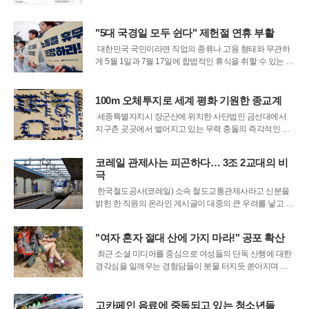
이 선거법 위반에 이어 스토킹 범죄 혐의로 법정에 섰다. 수
원지방법원 여주지원에서 열린 결심 공판에서 검찰은 피
고인 이모 씨에게 스토킹처벌법 위반 혐의를 적용해 벌금
"5대 국경일 모두 쉰다" 제헌절 연휴 부활
200만 원을 구형했다. 이 씨는 상
대한민국 국민이라면 직업의 종류나 고용 형태와 무관하
게 5월 1일과 7월 17일에 합법적인 휴식을 취할 수 있는 제
도적 기반이 마침내 완성되었다. 정부는 28일 열린 국무회
의를 통해 두 기념일을 국가가 보장하는 공식 휴일로 편입
하는 내용의 대통령령 개정안을 최종 의결했다. 이번 조치
100m 오체투지로 세계 평화 기원한 종교계
는 앞서 올해 초 입법부 문턱
세종특별자치시 장군산에 위치한 사단법인 금선대에서
지구촌 곳곳에서 벌어지고 있는 무력 충돌의 즉각적인 중
단을 촉구하는 종교계의 간절한 기도가 울려 퍼졌다. 지난
26일 불교, 개신교, 천주교, 원불교 등 국내 4대 종단 지도
코레일 관제사는 피곤하다… 3조 2교대의 비
자들과 일반 시민 등 150여 명은 한자리에 모여 생명 존중
극
과 세계 평화를 기원하는 특별
한국철도공사(코레일) 소속 철도교통관제사라고 신분을
밝힌 한 직원의 온라인 게시글이 대중의 큰 우려를 낳고 있
다. 작성자는 현재 관제사들이 처한 열악한 근무 환경을 폭
로하며, 머지않아 대형 철도 참사가 발생할 수 있다고 강력
"여자 혼자 절대 산에 가지 마라!" 공포 확산
하게 경고했다. 철도교통관제사는 직접 열차를 운전하는
기관사와는 달리, 중앙 통제실에 머
최근 소셜 미디어를 중심으로 여성들의 단독 산행에 대한
경각심을 일깨우는 경험담들이 봇물 터지듯 쏟아지며 사
회적 불안감이 고조되고 있다. 24일 온라인 플랫폼 스레드
에는 동네 야산을 비롯한 모든 산에 여성 혼자 오르는 행위
의 위험성을 경고하는 게시글이 광범위하게 공유되며 누
고카페인 음료에 중독되고 있는 청소년들