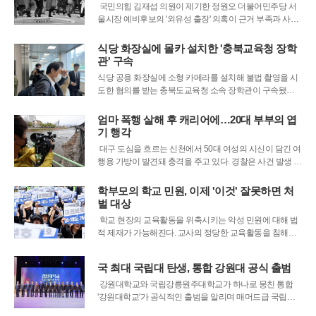
국민의힘 김재섭 의원이 제기한 정원오 더불어민주당 서
울시장 예비후보의 '외유성 출장' 의혹이 근거 부족과 사실
왜곡 논란에 휩싸였다. 김 의원은 정 후보가 성동구청장 시
절 여성 공무원과 단둘이 휴양지로 출장을 다녀왔고, 이를
식당 화장실에 몰카 설치한 '충북교육청 장학
숨기기 위해 서류상 성별을 조작했다는 취지의 주장을 펼
관' 구속
쳤으나, 해당 출장이 다수의 인원
식당 공용 화장실에 소형 카메라를 설치해 불법 촬영을 시
도한 혐의를 받는 충북도교육청 소속 장학관이 구속됐다.
교육공무원이 공공장소에서 범행을 저지른 혐의로 신병을
확보당하면서 파장이 커지고 있다.청주지방법원은 지난 1
엄마 폭행 살해 후 캐리어에…20대 부부의 엽
일 성폭력처벌법상 카메라 이용 촬영 혐의를 받는 50대 A
기 행각
씨에 대해 구속 전 피의자 심문(영장실질심사)을
대구 도심을 흐르는 신천에서 50대 여성의 시신이 담긴 여
행용 가방이 발견돼 충격을 주고 있다. 경찰은 사건 발생 하
루 만에 피해자의 딸과 사위를 유력한 용의자로 긴급 체포
했다. 이들은 경찰 조사에서 어머니를 폭행해 숨지게 했다
학부모의 학교 민원, 이제 '이것' 잘못하면 처
는 취지로 진술한 것으로 알려졌다.경찰에 따르면 20대인
벌 대상
딸 B씨와 사위 C씨는 어머
학교 현장의 교육활동을 위축시키는 악성 민원에 대해 법
적 제재가 가능해진다. 교사의 정당한 교육활동을 침해하
거나 학교 업무를 고의로 방해하는 민원 제기자는 앞으로
법에 따라 처벌받을 수 있게 됐다.국회 본회의를 통과한 초
국 최대 국립대 탄생, 통합 강원대 공식 출범
·중등교육법 개정안은 학교에 민원을 제기하는 사람에게
교육활동 침해 및 업무방해 행위를 해서
강원대학교와 국립강릉원주대학교가 하나로 뭉친 통합
'강원대학교'가 공식적인 출범을 알리며 매머드급 국립대
학의 탄생을 선포했다. 지난 30일 춘천캠퍼스 백령아트센