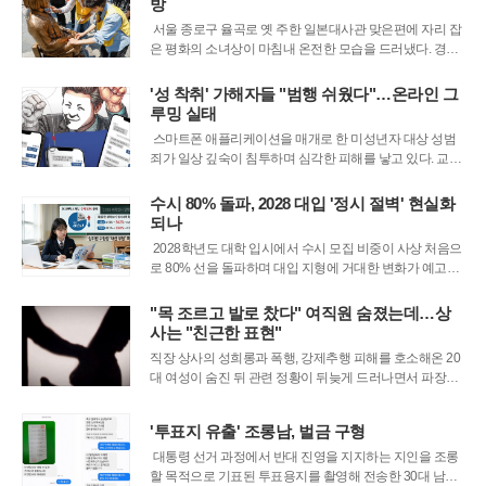
방
받았다. 현실 세계에서 고
서울 종로구 율곡로 옛 주한 일본대사관 맞은편에 자리 잡
은 평화의 소녀상이 마침내 온전한 모습을 드러냈다. 경찰
은 소녀상 주변을 에워싸고 있던 철제 바리케이드를 전면
적으로 거둬들였다. 이는 보수 단체의 훼손 위협으로부터
'성 착취' 가해자들 "범행 쉬웠다"…온라인 그
조형물을 보호하기 위해 차단벽이 세워진 지 약 6년 만에
루밍 실태
이루어진 조치다. 오랫동안 시민들과
스마트폰 애플리케이션을 매개로 한 미성년자 대상 성범
죄가 일상 깊숙이 침투하며 심각한 피해를 낳고 있다. 교정
시설에 수감 중인 관련 범죄자들은 범행의 동기를 묻는 질
문에 하나같이 접근의 용이성을 꼽는다. 이들은 특별한 기
수시 80% 돌파, 2028 대입 '정시 절벽' 현실화
술이나 강압적인 수단 없이도 그저 인기 있는 익명 대화 프
되나
로그램 몇 개만 설치하면 손쉽게 범
2028학년도 대학 입시에서 수시 모집 비중이 사상 처음으
로 80% 선을 돌파하며 대입 지형에 거대한 변화가 예고됐
다. 한국대학교육협의회가 전국 194개 회원 대학의 전형
계획을 취합해 발표한 자료에 따르면, 전체 모집 인원 34만
"목 조르고 발로 찼다" 여직원 숨졌는데…상
8,789명 중 수시로 선발하는 비중이 80.8%에 달하는 것으
사는 "친근한 표현"
로 집계됐다. 이
직장 상사의 성희롱과 폭행, 강제추행 피해를 호소해온 20
대 여성이 숨진 뒤 관련 정황이 뒤늦게 드러나면서 파장이
일고 있다. 피해자를 상대로 한 괴롭힘 의혹으로 재판에 넘
겨진 40대 상사는 법정에서 “친근함의 표현으로 오해했
'투표지 유출' 조롱남, 벌금 구형
다”며 혐의를 부인했다.29일 한 언론사의 보도에 따르면 경
기지역 한 반도체 부품업체에서 기계가공
대통령 선거 과정에서 반대 진영을 지지하는 지인을 조롱
할 목적으로 기표된 투표용지를 촬영해 전송한 30대 남성