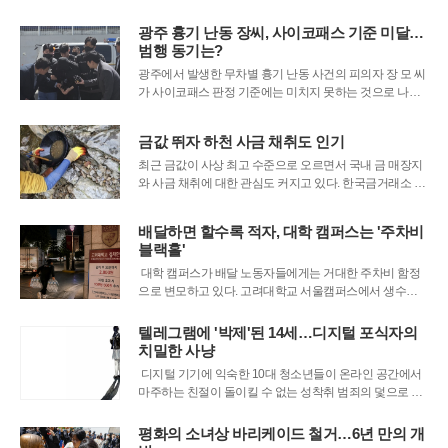
행정 책임자의 태도를 둘러싼 잡음은 오히려 커지고 있다.
1심 재판부는 구미시가 공연 이틀 전 내린 취소 결정이 객
광주 흉기 난동 장씨, 사이코패스 기준 미달…
관적 근거가 부족한 위법 행위라고 판단해 아티스트와 소
범행 동기는?
속사, 그리고 예매자들에게 배상금을
광주에서 발생한 무차별 흉기 난동 사건의 피의자 장 모 씨
가 사이코패스 판정 기준에는 미치지 못하는 것으로 나타
났다. 광주경찰청은 최근 프로파일러를 투입해 장 씨의 심
리 상태를 정밀 분석한 결과, 반사회적 인격장애를 진단하
금값 뛰자 하천 사금 채취도 인기
는 점수가 기준치인 25점을 넘지 않았다고 발표했다. 경찰
은 장 씨의 충동성과 공감 능력, 무책임함
최근 금값이 사상 최고 수준으로 오르면서 국내 금 매장지
와 사금 채취에 대한 관심도 커지고 있다. 한국금거래소 기
준 금 1돈(3.75g) 가격은 90만 원대를 넘어섰고, 1년 전보
다 크게 오르며 투자자뿐 아니라 일반인들의 관심까지 끌
배달하면 할수록 적자, 대학 캠퍼스는 '주차비
고 있다. 하천의 모래나 자갈 사이에서 작은 금 입자를 찾는
블랙홀'
사금 채취 동호인도
대학 캠퍼스가 배달 노동자들에게는 거대한 주차비 함정
으로 변모하고 있다. 고려대학교 서울캠퍼스에서 생수를
배달하는 기사들은 물건을 들고 뛰는 와중에도 머릿속으
로 쉴 새 없이 주차 시간을 계산한다. 학교 측이 캠퍼스 내
텔레그램에 '박제'된 14세…디지털 포식자의
에 10분 이상 머무는 영업용 차량에 주차 요금을 부과하기
치밀한 사냥
시작하면서, 배달을 하면 할수록 오히
디지털 기기에 익숙한 10대 청소년들이 온라인 공간에서
마주하는 친절이 돌이킬 수 없는 성착취 범죄의 덫으로 변
질되고 있다. 중학생 서연(가명) 양은 학교 내 따돌림과 가
정 내 불화로 마음을 둘 곳이 없던 시기에 사회관계망서비
평화의 소녀상 바리케이드 철거…6년 만의 개
스(SNS)에 짧은 글을 올렸다가 수많은 성인 남성의 접근을