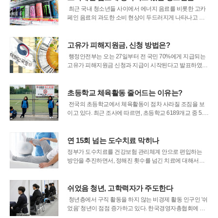
리꾼들의 뜨거운 반향을 일으켰다. 해당
최근 국내 청소년들 사이에서 에너지 음료를 비롯한 고카
페인 음료의 과도한 소비 현상이 두드러지게 나타나고 있
다. 특히 대학 입시를 앞둔 고등학생 집단에서 이러한 경향
이 뚜렷하게 확인되면서 학생들의 건강 관리에 적신호가
켜졌다. 학업에 대한 압박감과 만성적인 수면 부족을 일시
고유가 피해지원금, 신청 방법은?
적으로 해소하기 위해 카페인 성분에 의
행정안전부는 오는 27일부터 전 국민 70%에게 지급되는
고유가 피해지원금 신청과 지급이 시작된다고 발표하였
다. 이 지원금은 고유가로 인한 피해를 지원하기 위해 전쟁
추경의 일환으로 마련된 것이다. 행정안전부는 지방정부
의 차질 없는 지급 준비를 위해 21일 전국 226개 시·군·구
초등학교 체육활동 줄어드는 이유는?
부단체장 회의를 개최하였다.이
전국의 초등학교에서 체육활동이 점차 사라질 조짐을 보
이고 있다. 최근 조사에 따르면, 초등학교 6189개교 중 5.0
4%인 312개교가 교과 외 시간의 체육활동을 금지하고 있
다. 이러한 금지 조치는 안전사고와 학부모의 민원으로 인
해 이루어졌으며, 특히 부산과 서울에서 높은 비율을 기록
연 15회 넘는 도수치료 막히나
하고 있다. 학생들이 점심시
정부가 도수치료를 건강보험 관리체계 안으로 편입하는
방안을 추진하면서, 정해진 횟수를 넘긴 치료에 대해서는
의료기관이 환자에게 비용을 청구할 수 없도록 하는 방안
을 검토 중이다. 도수치료가 과잉진료와 실손보험금 누수
의 대표 항목으로 지목돼 온 만큼, 이번 제도 개편이 현실화
쉬었음 청년, 고학력자가 주도한다
하면 관련 시장 전반에 적지 않은 변화가 예상된다
청년층에서 구직 활동을 하지 않는 비경제 활동 인구인 '쉬
었음' 청년이 점점 증가하고 있다. 한국경영자총협회에 따
르면, 2024년 25세에서 29세 사이의 쉬었음 청년 인구는 2