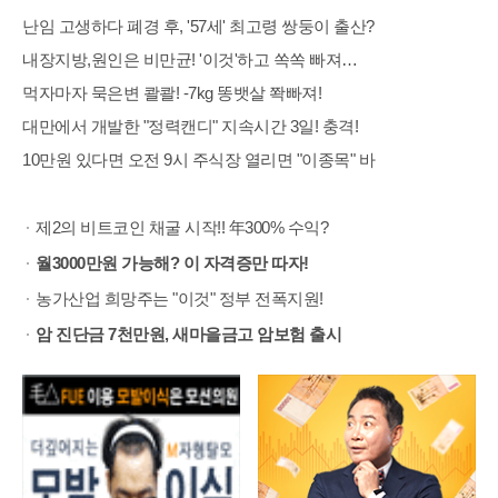
난임 고생하다 폐경 후, '57세' 최고령 쌍둥이 출산?
내장지방,원인은 비만균! '이것'하고 쏙쏙 빠져…
먹자마자 묵은변 콸콸! -7kg 똥뱃살 쫙빠져!
대만에서 개발한 "정력캔디" 지속시간 3일! 충격!
10만원 있다면 오전 9시 주식장 열리면 "이종목" 바
제2의 비트코인 채굴 시작!! 年300% 수익?
월3000만원 가능해? 이 자격증만 따자!
농가산업 희망주는 "이것" 정부 전폭지원!
암 진단금 7천만원, 새마을금고 암보험 출시