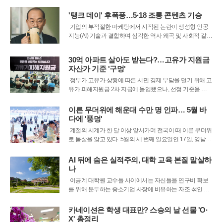
‘폭도’로 표현한 수기로, 확인 결과 5·18 왜곡 도서로 분류
'탱크 데이' 후폭풍…5·18 조롱 콘텐츠 기승
된 책에 실린 내용인 것으로 파악됐다.논란은 5·18 민주화
운동 46주년이던 지난
기업의 부적절한 마케팅에서 시작된 논란이 생성형 인공
지능(AI) 기술과 결합하며 심각한 역사 왜곡 및 사회적 갈등
으로 번지고 있다. 최근 사회관계망서비스(SNS)를 중심으
로 전두환 전 대통령이 특정 커피 브랜드의 텀블러를 들고
30억 아파트 살아도 받는다?…고유가 지원금
5·18 민주화운동을 조롱하는 듯한 가상 영상이 급속도로
자산가 기준 '구멍'
유포되면서 파장이 일파만파
정부가 고유가 상황에 따른 서민 경제 부담을 덜기 위해 고
유가 피해지원금 2차 지급에 돌입했으나, 선정 기준을 둘
러싼 형평성 논란이 확산되고 있다. 전체 국민의 약 70%인
3,600만 명을 대상으로 하는 이번 지원은 지급 첫날부터 탈
이른 무더위에 해운대 수만 명 인파… 5월 바
락자들의 불만이 쏟아지며 술렁이는 모습이다. 특히 과거
다에 '풍덩'
민생회복 소비쿠폰을 받
계절의 시계가 한 달 이상 앞서가며 전국이 때 이른 무더위
로 몸살을 앓고 있다. 5월의 세 번째 일요일인 17일, 영남권
을 중심으로 낮 최고기온이 폭염 주의보 기준인 33도를 훌
쩍 넘어서는 등 한여름을 방불케 하는 날씨가 이어졌다. 기
AI 뒤에 숨은 실적주의, 대학 교육 본질 말살하
상청 관측 결과 경남 밀양의 수은주가 35.1도까지 치솟았
나
고, 경산과 경주 역
이공계 대학원 교수들 사이에서는 자신들을 연구비 확보
를 위해 분투하는 중소기업 사장에 비유하는 자조 섞인 농
담이 유행한 지 오래다. 연구와 학생 지도라는 본업보다 정
부 과제를 따내기 위해 외부로 뛰어다니는 시간이 압도적
카네이션은 학생 대표만? 스승의 날 선물 'O·
으로 많기 때문이다. 최근에는 대학원생 급여 상한선까지
X' 총정리