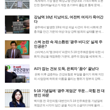
세계에서 가장 높은 해상교량 전망대로 기네스북에 오른
인천 청라하늘대교가 개장 초기부터 출입로 통제 문제로
몸살을 겪고 있다. 이달 초 화려하게 문을 열었지만, 주 출
입로인 해상 보행로가 군 당국에 의해 자물쇠로 굳게 닫히
강남역 10년 지났어도, 여전히 여자가 죽어간
면서 관광객들의 발길이 끊기고 있다. 군은 해안 경계 작전
다
에 필요한 감시 장비가 설치되지
광주에서 발생한 10대 여성 피살 사건이 우리 사회에 큰
충격을 안긴 가운데 여성 대상 강력 범죄의 실태를 분석한
결과가 나왔다. 최근 5년간 발생한 여성 살해 및 미수 사건
판결문 108건을 검토한 결과, 대다수의 범행이 면식범에
스벅 논란 속 재소환된 '광주 비디오' 실제 주
의해 저질러진 것으로 나타났다. 이는 여성이 일상에서 가
인공은?
장 안전하다고 느껴야 할
스타벅스의 '탱크데이' 파문이 5·18 민주화운동에 대한 사
회적 관심을 재점화한 가운데, 광주의 참상을 세계에 처음
으로 알린 주인공이 독일인 위르겐 힌츠페터가 아닌 한국
인 유영길 기자라는 사실이 새롭게 조명받고 있다. 그동안
AI가 잡는 건보 도둑, 은퇴자 '꼼수' 끝났다
대중에게는 영화를 통해 '푸른 눈의 목격자'가 최초의 기록
자로 각인되어 왔으나, 최근
은퇴 이후 급증하는 건강보험료 부담을 줄이기 위해 지인
의 사업장에 허위로 이름을 올리는 행위가 정부의 강력한
단속에 직면했다. 건강보험공단은 최근 인공지능 기술을
도입해 실제 근무 여부를 정밀 타격하고 있으며, 적발 시 수
5·18 기념일에 ‘광주 계엄군’ 두둔…국힘 전 대
천만 원에 달하는 소급 보험료와 가산금을 부과하고 있다.
변인 파문
과거에는 서류상 요건만 갖추면 단
백지원 전 국민의힘 대변인이 5·18 민주화운동 기념일에
계엄군의 시각이 담긴 글을 자신의 소셜미디어에 올려 논
란이 일고 있다. 해당 글은 5·18을 ‘폭동’으로, 광주 시민을