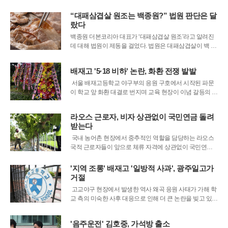
SK에너지 등 국내 주요 정유사들이 국제유가 변동을 틈타
“대패삼겹살 원조는 백종원?” 법원 판단은 달
가격을 담합하고 부당 이득을 취한 혐의를 확인해 관련자
랐다
들을 기소했다고 밝혔다. 이번 수
백종원 더본코리아 대표가 ‘대패삼겹살 원조’라고 알려진
데 대해 법원이 제동을 걸었다. 법원은 대패삼겹살이 백 대
표에 의해 처음 개발됐다고 단정하기 어렵다며, 관련 의혹
을 제기한 유튜버에게 손해배상 책임을 물을 수 없다고 판
배재고 '5·18 비하' 논란, 화환 전쟁 발발
단했다.4일 채널A 보도 등에 따르면 수원지방법원 안양지
원은 더본코리아 가맹점주가 언론인 출신 유튜
서울 배재고등학교 야구부의 응원 구호에서 시작된 파문
이 학교 앞 화환 대결로 번지며 교육 현장이 이념 갈등의 장
으로 변질되고 있다. 최근 열린 고교야구 대회에서 상대 팀
을 향해 특정 기업의 명칭을 언급한 응원이 5·18 민주화운
라오스 근로자, 비자 상관없이 국민연금 돌려
동을 조롱했다는 의혹을 사면서, 학교 정문 앞은 비판과 응
받는다
원이 섞인 화환들로 가득 찼
국내 농어촌 현장에서 중추적인 역할을 담당하는 라오스
국적 근로자들이 앞으로 체류 자격에 상관없이 국민연금
반환일시금을 돌려받을 수 있게 됐다. 국민연금공단은 라
오스 연금제도와의 상호성을 검토한 끝에 반환일시금 지
'지역 조롱' 배재고 '일방적 사과', 광주일고가
급 상응성을 공식적으로 인정하기로 결정했다. 이번 조치
거절
는 그동안 특정 비자 소지자에게만 한정됐던 혜
고교야구 현장에서 발생한 역사 왜곡 응원 사태가 가해 학
교 측의 미숙한 사후 대응으로 인해 더 큰 논란을 빚고 있
다. 지난달 29일 청룡기 전국고교야구선수권대회에서 광
주일고를 상대로 부적절한 구호를 외친 배재고가 사과를
'음주운전' 김호중, 가석방 출소
위해 광주를 방문하겠다고 밝혔으나, 정작 피해 당사자인