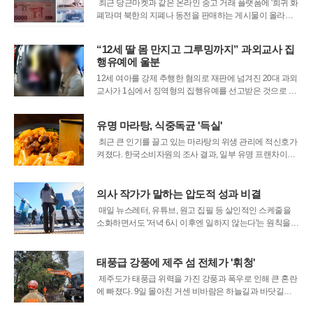
최근 당근마켓과 같은 온라인 중고 거래 플랫폼에 '희귀 화
폐'라며 북한의 지폐나 동전을 판매하는 게시물이 올라와
논란이 되고 있다. 판매자들은 소장 가치를 내세우며 특별
한 수집품임을 강조하지만, 자칫 현행법을 위반해 처벌받
“12세 딸 몸 만지고 그루밍까지” 과외교사 집
을 수 있다는 우려의 목소리가 나온다.문제의 핵심은 남북
행유예에 울분
교류협력법에 있다. 이 법은 북한의
12세 여아를 강제 추행한 혐의로 재판에 넘겨진 20대 과외
교사가 1심에서 징역형의 집행유예를 선고받은 것으로 알
려지자, 피해 학생의 어머니라고 밝힌 여성이 온라인에 글
을 올려 엄벌을 호소했다. 그는 피고인이 자녀와 신뢰 관계
유명 마라탕, 식중독균 '득실'
를 형성한 뒤 심리적으로 지배하려 했다고 주장하며, 항소
심에서 보다 무거운 처벌이 내려져야 한다고
최근 큰 인기를 끌고 있는 마라탕의 위생 관리에 적신호가
켜졌다. 한국소비자원의 조사 결과, 일부 유명 프랜차이즈
마라탕과 소스에서 식중독을 유발할 수 있는 세균이 다량
검출되어 소비자들의 각별한 주의가 필요하다.소비자원은
국내 주요 마라탕 프랜차이즈 20곳의 제품을 수거해 검사
의사 작가가 말하는 압도적 성과 비결
한 결과, 총 4개 제품에서 기준
매일 뉴스레터, 유튜브, 원고 집필 등 살인적인 스케줄을
소화하면서도 '저녁 6시 이후엔 일하지 않는다'는 원칙을
고수하는 인물이 있다. 일본의 정신과 의사이자 작가인 가
바사와 시온의 이야기다. 그의 압도적인 생산성의 비결은
의외로 간단하다. 바로 '인풋(Input)'보다 '아웃풋(Output)'에
태풍급 강풍에 제주 섬 전체가 '휘청'
집중하는 것
제주도가 태풍급 위력을 가진 강풍과 폭우로 인해 큰 혼란
에 빠졌다. 9일 몰아친 거센 비바람은 하늘길과 바닷길을
모두 끊고 섬 곳곳에 깊은 상처를 남겼다. 재난 당국은 쏟아