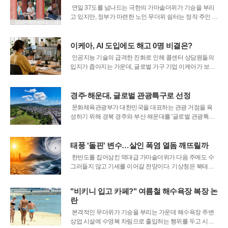
다. 손님들의 발길이 끊겨 하루 매출이 불
연일 37도를 넘나드는 극한의 가마솥더위가 기승을 부리
고 있지만, 정부가 마련한 노인 무더위 쉼터는 정작 주인 없
는 빈방으로 남겨져 있다. 폭염 취약계층인 고령층 상당수
가 에어컨 바람이 시원한 경로당을 마다하고 뜨거운 열기
가 가득한 공원 그늘이나 저렴한 식당가를 전전하는 기현
이케아, AI 도입에도 해고 0명 비결은?
상이 벌어지고 있기 때문이다. 현장에
인공지능 기술의 급격한 진화로 인해 콜센터 상담원들의
입지가 좁아지는 가운데, 글로벌 가구 기업 이케아가 보여
준 행보가 노동 시장의 새로운 해법으로 주목받고 있다. 한
국직업능력연구원이 최근 발표한 분석 자료에 따르면, 이
케아는 AI 챗봇 '빌리'를 도입해 단순 문의 업무의 절반을 자
경주·해운대, 글로벌 관광특구로 선정
동화했음에도 불구하고 단 한
문화체육관광부가 대한민국을 대표하는 관광 거점을 육
성하기 위해 경북 경주와 부산 해운대를 '글로벌 관광특
구'로 최종 선정했다고 31일 발표했다. 이번 사업은 외국인
관광객의 수도권 집중 현상을 완화하고 지역 관광의 세계
적 경쟁력을 확보하기 위한 국정과제의 일환으로 추진되
태풍 '돌핀' 변수…살인 폭염 열돔 깨뜨릴까
었다. 문체부는 수도권과 제주를 제외한 전
한반도를 집어삼킨 역대급 가마솥더위가 다음 주에도 수
그러들지 않고 기세를 이어갈 전망이다. 기상청은 북태평
양고기압과 티베트고기압이 상하층에서 이중으로 공기를
가두는 열돔 현상이 당분간 유지될 것이라고 분석했다. 대
"비키니 입고 카페?" 여름철 해수욕장 복장 논
기를 덮은 고기압 세력은 시간이 흐를수록 약화하기는커
란
녕 가열된 공기가 팽창하면서 오히려 더욱 견고해
본격적인 무더위가 기승을 부리는 가운데 해수욕장 주변
상업 시설에 수영복 차림으로 출입하는 행위를 두고 시민