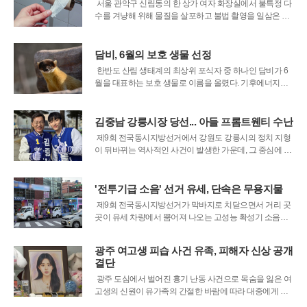
전 충북 청주의 한 경로당 투표소에서 발
서울 관악구 신림동의 한 상가 여자 화장실에서 불특정 다
수를 겨냥해 위해 물질을 살포하고 불법 촬영을 일삼은 20
대 남성이 법의 심판을 받게 되었다. 서울중앙지검 여성아
동범죄조사2부는 성폭력범죄의 처벌 등에 관한 특례법 위
반 및 상해 혐의를 받는 사회복무요원 A씨를 구속 상태로
담비, 6월의 보호 생물 선정
재판에 넘겼다고 8일 밝혔다. 이
한반도 산림 생태계의 최상위 포식자 중 하나인 담비가 6
월을 대표하는 보호 생물로 이름을 올렸다. 기후에너지환
경부는 최근 개체수 감소와 서식지 단절로 위기를 겪고 있
는 담비를 이달의 멸종위기 야생생물로 지정하고 대국민
홍보에 나섰다. 담비는 제주도를 제외한 전국 산악 지대에
김중남 강릉시장 당선... 아들 프롬트웬티 수난
폭넓게 분포하고 있으나, 인간의 무분
제9회 전국동시지방선거에서 강원도 강릉시의 정치 지형
이 뒤바뀌는 역사적인 사건이 발생한 가운데, 그 중심에 선
당선인의 가족이 뜻밖의 수난을 겪고 있다. 가수 프롬트웬
티로 활동 중인 김래환 씨는 이번 선거 기간 동안 아버지 김
중남 후보의 당선을 위해 현장을 누볐으나, 당선 소식과 함
'전투기급 소음' 선거 유세, 단속은 무용지물
께 일부 극단적인 누리꾼들로부
제9회 전국동시지방선거가 막바지로 치닫으면서 거리 곳
곳이 유세 차량에서 뿜어져 나오는 고성능 확성기 소음과
무분별하게 내걸린 현수막으로 몸살을 앓고 있다. 공식 선
거운동 기간이 시작된 이후 시민들은 일상적인 휴식권과
광주 여고생 피습 사건 유족, 피해자 신상 공개
통행권을 침해받고 있다며 강한 불만을 터뜨리는 중이다.
결단
특히 주거 밀집 지역과 교차로 등 유동
광주 도심에서 벌어진 흉기 난동 사건으로 목숨을 잃은 여
고생의 신원이 유가족의 간절한 바람에 따라 대중에게 공
개됐다. 숨진 이채원 양의 부모는 자신의 딸이 익명의 피해