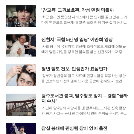
은 23일 청와대 인근에서 기자회견을 열고, 세계 1위 조선
소라는 위상에 걸맞지 않은 반인권적 노무 관리 실태를 강
'참교육' 교권보호관, 악성 민원 막을까
력히 규탄했다. 단체들에 따르면 사측
최근 온라인 동영상 서비스에서 큰 인기를 끌고 있는 드라
마의 영향으로 교육계 내 교권 보호 전담 기구 설치 논의가
급물살을 타고 있다. 충남교육청이 교육감 직속의 교권보
호관 운영을 공식화한 데 이어 경기와 강원, 제주 등 주요
시도 교육청들도 교사들을 체계적으로 보호할 수 있는 전
신천지 '국힘 5만 명 입당' 이만희 영장
담 조직 신설을 검토 중이다.
사법 당국이 국민의힘 경선에 조직적으로 개입해 신도들
에게 당원 가입을 강요한 혐의를 받는 신천지예수교 증거
장막성전(신천지) 이만희 총회장의 신병 확보에 나섰다. 검
찰과 경찰 합동수사본부는 22일 이 총회장에 대해 정당법
위반 및 업무방해 등의 혐의로 구속영장을 청구했다고 공
청년 탈모 건보, 민생인가 표심인가
식 발표했다. 이번 조치는 종교 단체가
정부가 청년층의 탈모 치료에 건강보험을 적용하는 방안
을 검토하면서 정치권이 뜨거운 공방에 휩싸였다. 보건복
지부가 청년들의 사회적 위축과 우울감을 해소하기 위해
치료비 지원이 필요하다는 입장을 밝히자, 야당인 국민의
광주도서관 붕괴, 발주청도 방치… 경찰 "끝까
힘은 이를 선거용 환심 사기 정책으로 규정하며 강력히 반
지 수사"
발하고 나섰다. 이번 논란은 단순한 의료 지
지난해 말 4명의 사망자를 낸 광주 대표도서관 신축 현장
의 붕괴 사고는 공사 전 과정에서 안전 수칙을 무시한 총체
적 부실이 빚은 인재로 판명됐다. 광주경찰청 수사본부는
18일 중간 수사 결과를 통해 시공과 감리, 발주청 관계자
잠실 봉쇄에 펜싱팀 장비 없이 출전
등 총 40명을 입건하고 이 중 책임이 무거운 11명을 검찰에