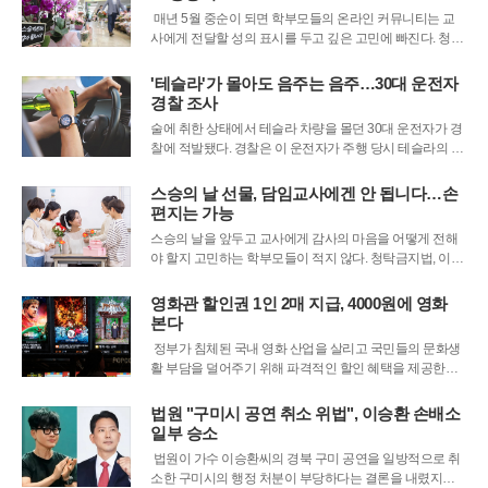
인상되면서, 수십 명의 제자를 거느린
매년 5월 중순이 되면 학부모들의 온라인 커뮤니티는 교
사에게 전달할 성의 표시를 두고 깊은 고민에 빠진다. 청탁
금지법이 시행된 지 오랜 시간이 흘러 촌지 문화는 사라졌
지만, 감사의 마음을 담은 소박한 선물조차 법 위반이 될 수
'테슬라'가 몰아도 음주는 음주…30대 운전자
있다는 사실에 학부모들은 여전히 갈피를 잡지 못하고 있
경찰 조사
다. 교육당국은 스승의 날을 앞
술에 취한 상태에서 테슬라 차량을 몰던 30대 운전자가 경
찰에 적발됐다. 경찰은 이 운전자가 주행 당시 테슬라의 자
율주행 보조 기능을 사용했는지 여부를 확인하고 있다. 다
만 실제로 해당 기능이 작동했더라도, 현행 법체계상 운전
스승의 날 선물, 담임교사에겐 안 됩니다…손
책임은 차량이 아닌 운전석에 앉은 사람에게 있다는 점에
편지는 가능
서 음주운전 혐의 적용에는 큰 영향이 없을
스승의 날을 앞두고 교사에게 감사의 마음을 어떻게 전해
야 할지 고민하는 학부모들이 적지 않다. 청탁금지법, 이른
바 ‘김영란법’ 시행 이후 학교를 방문할 때 빈손으로 가는
문화가 자리 잡았지만, 기념일이 다가오면 “작은 선물도 안
영화관 할인권 1인 2매 지급, 4000원에 영화
되는지”를 두고 혼란이 반복되고 있다.교육부와 국민권익
본다
위원회의 안내는 명확하다. 현재 자녀를
정부가 침체된 국내 영화 산업을 살리고 국민들의 문화생
활 부담을 덜어주기 위해 파격적인 할인 혜택을 제공한다.
문화체육관광부와 영화진흥위원회는 13일 오전부터 전국
영화관에서 사용할 수 있는 6,000원 할인권 225만 장을 1
법원 "구미시 공연 취소 위법", 이승환 손배소
차로 지급하기 시작했다. 이번 조치는 최근 치솟은 영화 관
일부 승소
람료로 인해 발길이 뜸해진
법원이 가수 이승환씨의 경북 구미 공연을 일방적으로 취
소한 구미시의 행정 처분이 부당하다는 결론을 내렸지만,