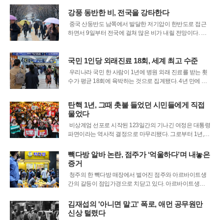
지는 피해 신고에 대응하며 비상 체제를 유지하고 있다.악
천후로 인한 인명 피해도 발생했다. 서귀포시의 한 리조트
강풍 동반한 비, 전국을 강타한다
에서는 60대 여성이 빗길에
중국 산둥반도 남쪽에서 발달한 저기압이 한반도로 접근
하면서 9일부터 전국에 걸쳐 많은 비가 내릴 전망이다. 비
는 9일 새벽 전라권과 제주에서 시작되어 오전에 전국 대
부분 지역으로 확대되겠고, 10일 낮까지 이어질 것으로 보
인다.이번 비는 저기압에 동반된 다량의 수증기가 남쪽에
국민 1인당 외래진료 18회, 세계 최고 수준
서 강하게 유입되면서 강수량이 많을
우리나라 국민 한 사람이 1년에 병원 외래 진료를 받는 횟
수가 평균 18회에 육박하는 것으로 집계됐다. 4년 만에 아
주 소폭 감소했으나, 여전히 다른 선진국들과 비교해 압도
적으로 높은 수준이어서 의료 이용 행태에 대한 근본적인
탄핵 1년, 그때 촛불 들었던 시민들에게 직접
고찰이 필요하다는 지적이 나온다.건강보험심사평가원이
물었다
공개한 통계에 따르면 2024년
비상계엄 선포로 시작된 123일간의 기나긴 여정은 대통령
파면이라는 역사적 결정으로 마무리됐다. 그로부터 1년,
광장을 가득 메웠던 시민들은 자신들이 염원했던 '더 나은
세상'에 살고 있다고 느끼고 있을까. 윤석열 전 대통령 탄핵
빽다방 알바 논란, 점주가 ‘억울하다’며 내놓은
1주년을 맞아, 당시 촛불을 들었던 시민들의 목소리를 통
증거
해 우리 사회의 현주소를
청주의 한 빽다방 매장에서 벌어진 점주와 아르바이트생
간의 갈등이 점입가경으로 치닫고 있다. 아르바이트생이
음료 몇 잔을 마신 것을 두고 점주가 과도한 합의금을 요구
했다는 초기의 '갑질' 논란이, 점주 측의 강력한 반박이 나오
김재섭의 '아니면 말고' 폭로, 애먼 공무원만
면서 양측의 주장이 첨예하게 엇갈리는 진실 공방으로 번
신상 털렸다
지는 모양새다.사건은 20대 아르