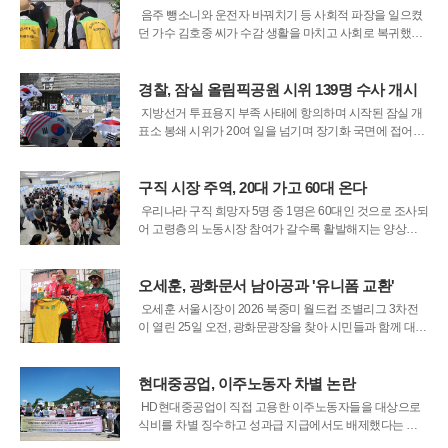
광주일고 측과는 사전 협의가 전혀 없
음주 뺑소니와 운전자 바꿔치기 등 사회적 파장을 일으켰
던 가수 김호중 씨가 수감 생활을 마치고 사회로 복귀했다.
김 씨는 30일 오전 경기 여주 소망교도소에서 가석방으로
출소하며 약 2년간의 복역 기간을 마무리했다. 검은색 정
장 차림에 마스크를 쓰고 모습을 드러낸 김 씨는 현장에 모
경찰, 잠실 올림픽공원 시위 139명 수사 개시
인 취재진의 질문에 침묵을 지
지방선거 투표용지 부족 사태에 항의하며 시작된 잠실 개
표소 봉쇄 시위가 20여 일을 넘기며 장기화 국면에 접어들
었다. 서울 송파구 올림픽공원 일대는 시위대와 경찰 기동
대가 뒤섞여 극도의 긴장감이 흐르고 있으며, 개표 업무 중
단에 따른 행정적 마비 상태도 지속되고 있다. 경찰은 현장
구직 시장 주역, 20대 가고 60대 온다
의 혼란을 틈타 발생한 각종 불
우리나라 구직 희망자 5명 중 1명은 60대인 것으로 조사되
어 고령층의 노동시장 참여가 갈수록 활발해지는 양상을
보이고 있다. 한국고용정보원이 26일 발표한 '고용24 데이
터 분석 보고서'에 따르면, 2024년 한 해 동안 일자리를 찾
기 위해 신청한 413만여 명 중 60대가 약 80만 명에 육박하
오세훈, 광화문서 남아공과 '유니폼 교환'
며 전체의 1
오세훈 서울시장이 2026 북중미 월드컵 조별리그 3차전
이 열린 25일 오전, 광화문광장을 찾아 시민들과 함께 대한
민국 대표팀을 응원하며 상대국인 남아프리카공화국에 각
별한 감사를 전했다. 6.25 전쟁 76주년이라는 뜻깊은 날에
참전국인 남아공과 경기를 치르게 된 점을 강조하며, 승패
현대중공업, 이주노동자 차별 논란
를 떠나 과거 대한민국의 자
HD현대중공업이 직접 고용한 이주노동자들을 대상으로
식비를 차별 징수하고 성과급 지급에서도 배제했다는 주
장이 제기되어 파장이 일고 있다. 전국의 노동·인권 단체들