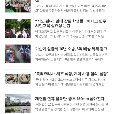
지지 않는 매캐한 연기 냄새와
정부가 육·해·공군 사관학교를 하나로 묶는 ‘국군사관학
교’ 설립을 추진하면서 해군의 요람인 경남 창원시 진해구
가 거센 후폭풍에 휩싸였다. 국방력 강화와 효율성을 명분
으로 내세운 정부의 통합 사관학교 대전 신설안이 가시화
“자도 된다” 말에 잠든 학생들…배재고 민주
되자, 해군사관학교의 상징성과 지역 경제 붕괴를 우려하
시민교육 실효성 논란
는 목소리가 극에 달하고 있다. 진해 지
배재고등학교 일부 학생들이 야구 경기장에서 5·18 민주
화운동을 비하한 것으로 해석되는 응원 구호를 외쳐 논란
이 된 가운데, 학교가 후속 조치로 마련한 민주시민교육의
실효성을 둘러싼 의문이 제기됐다. 교육 현장에서 상당수
가습기 살균제 10년 소송, 6억 배상 화해 권고
학생들이 잠을 잤다는 재학생 증언이 나오면서, 사과 이후
진행된 교육이 실제 반성과 인식 개선으로 이
가습기 살균제 참사로 가족을 잃고 신체적 고통을 겪어온
피해자들이 소송 제기 10년 만에 법원으로부터 구체적인
배상 방안을 제시받았다. 서울중앙지방법원 민사합의33부
는 최근 가습기 살균제 제품 ‘와이즐렉’을 판매한 롯데쇼핑
과 해당 제조사를 상대로 피해자 일가족이 제기한 손해배
'흑백요리사' 셰프 식당, 개미 사용 혐의 '실형'
상 청구 소송에서 화해 권고 결정을
국내 유명 미쉐린 2스타 레스토랑이 식품 원료로 허가되
지 않은 개미를 요리에 사용한 혐의로 재판에 넘겨져 검찰
로부터 실형을 구형받았다. 서울서부지법 형사8단독 심리
로 20일 열린 첫 공판에서 검찰은 식품위생법 위반 혐의를
받는 식당 운영법인 대표 김모 씨에게 징역 1년을, 해당 법
제헌절 연휴 물폭탄, 중부 150mm 쏟아진다
인에는 벌금 2000만 원을 선
제헌절인 17일부터 시작되는 이번 연휴 기간에 한반도 전
역을 관통하는 강력한 장마 구름대가 예고되어 안전 관리
에 비상이 걸렸다. 기상청은 정례 브리핑을 통해 정체전선