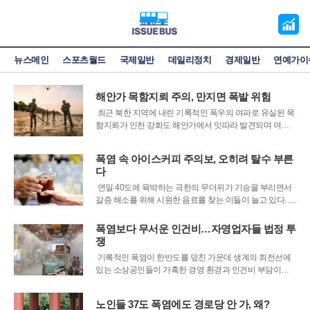
오
늘
의
뉴스메인
스포츠월드
국제일반
데일리정치
경제일반
연예가이
증
시
해안가 목함지뢰 주의, 만지면 폭발 위험
최근 북한 지역에 내린 기록적인 폭우의 여파로 유실된 목
함지뢰가 인천 강화도 해안가에서 잇따라 발견되며 여름
휴가철 관광객 안전에 비상이 걸렸다. 강화군에 따르면 지
난달 말부터 현재까지 강화도 일대 해안과 인근 도서 지역
폭염 속 아이스커피 주의보, 오히려 탈수 부른
에서 수거된 목함지뢰는 총 12개에 달하는 것으로 집계됐
다
다. 발견된 물체 중에는 단순한 빈
연일 40도에 육박하는 극한의 무더위가 기승을 부리면서
갈증 해소를 위해 시원한 음료를 찾는 이들이 늘고 있다. 하
지만 더위를 식히기 위해 무심코 마시는 맥주나 카페인 함
량이 높은 아이스커피는 오히려 건강을 해치는 독이 될 수
폭염보다 무서운 인건비…자영업자들 법정 투
있어 주의가 필요하다. 식품영양학 전문가들에 따르면 알
쟁
코올과 카페인은 체내에서 강한
기록적인 폭염이 한반도를 덮친 가운데 생계의 최전선에
있는 소상공인들이 가혹한 경영 환경과 인건비 부담이라
는 이중고에 직면했다. 서울 시내 주요 전통시장과 골목상
권의 상인들은 40도에 육박하는 무더위 속에서도 냉방기
노인들 37도 폭염에도 경로당 안 가, 왜?
조차 마음 편히 가동하지 못한 채 하루하루를 버텨내고 있