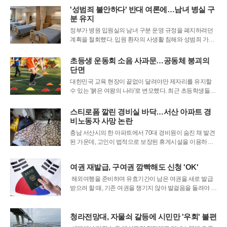
자로 남기보다 많은 이들의 기억 속에 실존했던 인물로 남
'성범죄 불안하다' 반대 여론에…남녀 병실 구
기를 원한다는 뜻을 밝혔다. 유족은 딸의 얼굴과 이름을 공
분 유지
개함으로써 가해자에 대한 엄벌을
정부가 병원 입원실의 남녀 구분 운영 규정을 폐지하려던
계획을 철회했다. 입원 환자의 사생활 침해와 성범죄 가능
성 등을 우려하는 반대 의견이 잇따르자, 현행 규정을 유지
하는 쪽으로 입장을 바꾼 것이다.앞서 정부는 의료기관의
초등생 운동회 소음 사과문…공동체 붕괴의
입원실 운영 기준을 담은 의료법 시행규칙 일부 개정령안
단면
을 입법 예고했다. 현행 의료법 시행규칙 제3
대한민국 교육 현장이 끝없이 달려야만 제자리를 유지할
수 있는 '붉은 여왕의 나라'로 변모했다. 최근 초등학생들이
운동회 소음에 대해 주변 주민들에게 사과문을 붙인 사건
은 우리 사회의 교육 공동체가 얼마나 처참하게 무너졌는
스티로폼 깔린 경비실 바닥…서산 아파트 경
지를 단적으로 보여준다. 아이들의 재잘거림이 미래의 희
비노동자 사망 논란
망이 아닌 단순한 소음 공해로 취급받는 현실 속
충남 서산시의 한 아파트에서 70대 경비원이 숨진 채 발견
된 가운데, 고인이 법적으로 보장된 휴게시설을 이용하지
못한 채 좁은 경비실 바닥에서 휴식을 취해왔다는 주장이
나왔다.28일 연합뉴스에 따르면 민주노총 서산태안위원회
여권 재발급, 구여권 깜빡해도 신청 'OK'
와 ‘서산 경비노동자 사망 참사 해결을 위한 노동시민사회
단체’는 이날 서산시청에서 기자회견을 열고 “
해외여행을 준비하며 유효기간이 남은 여권을 새로 발급
받으려 할 때, 기존 여권을 챙기지 않아 발걸음을 돌려야 했
던 불편이 사라진다. 외교부는 다음 달 1일부터 여권 재발
급 신청 시 유효한 기존 여권을 반드시 지참해야 했던 업무
지침을 대폭 개선하여 시행한다고 밝혔다. 이번 조치는 현
청라전망대, 자물쇠 갈등에 시민만 '우회' 불편
장 방문 신청 시 겪는 국민의