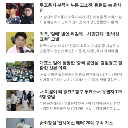
고, 그 자리를 심층 뉴스나 지역 사회 콘텐츠로 채우겠다는
투표용지 부족이 부른 고소전, 황현필 vs 윤서
계획을 잇달아 발표했다. 이는 단순히 지면 구성의 변화를
인
넘어, 실시간 본방 사수라는
지방선거 투표용지 부족 사태에 대한 해석을 두고 역사 강
사 황현필 씨와 만화가 윤서인 씨가 정면충돌했다. 황 씨가
자신의 유튜브 채널을 통해 선관위의 행정 실패를 비판하
며 집회 참가자들을 옹호하는 과정에서 윤 씨를 겨냥한 듯
최욱, ‘일베’ 발언 뭐길래…시민단체 “협박성
한 발언을 한 것이 화근이 됐다. 황 씨는 이번 사태를 참정
표현” 고발
권 침해로 규정하면서도, 일부
유튜브 채널 ‘매불쇼’ 진행자 최욱 씨가 방송 중 내놓은 발
언을 두고 논란이 확산한 가운데, 시민단체가 최 씨와 함께
출연한 정준희 한양대 ERICA 겸임교수를 경찰에 고발했
다.10일 관련 보도에 따르면 시민단체 서민민생대책위원
개표소 앞에 등장한 '중국 공안설' 경찰청도 당
회는 전날 최 씨와 정 교수를 협박, 모욕, 명예훼손, 정보통
황한 신분 의혹
신망법 위반 등 혐의로 서울경찰청에
서울 송파구 올림픽공원 개표소 인근에서 6·3 지방선거 재
선거를 요구하는 시위가 이어지는 가운데, 현장 경찰관들
의 신분을 둘러싼 황당한 음모론이 확산하고 있다. 일부 시
위 참가자들은 집회 관리에 투입된 경찰관들이 중국 공안
내 이름이 왜 없죠? 청주 투표소서 유권자 129
출신이거나 경찰을 사칭한 가짜 인력이라고 주장하며 현
6명 증발
장 마찰을 빚고 있다. 이들은 온라인
이번 선거에서는 투표용지 부족 사태에 이어 선거인 명부
누락까지 확인되면서 선거 관리 부실 논란이 커지고 있다.
충북 청주의 한 투표소에서는 유권자 1000명 넘는 명단이
통째로 빠졌고, 사전 점검표에는 명부 상태가 정상인 것처
女화장실 '캡사이신 테러' 20대 구속 기소
럼 기재된 사실도 드러났다.사건은 선거일인 지난 3일 오