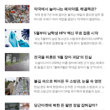
1만7000명에 달하며, 이는 이전 세대에 비해 두 배 이상 늘
어난 수치다. 예를 들어, 2004년 1975∼1979년생의 쉬었
약국에서 늘어나는 폐의약품, 해결책은?
음 인구
약국 운영 7년 차에 접어든 필자는 매일의 중요한 업무 중
하나로 쓰레기 처리 작업을 꼽았다. 약국에서 발생하는 쓰
레기는 약 포장재, 플라스틱 약병, 시럽병, 드링크 유리병
등 다양한 형태로 존재한다. 특히 폐의약품 처리도 약국의
몫으로, 가정에서 남은 약이나 기한이 지난 약들은 일반쓰
5월부터 남학생 HPV 백신 무료 접종 시작
레기와 함께 버릴 경우 환
오는 5월부터 남성 청소년도 사람유두종바이러스(HPV)
백신을 무료로 접종받을 수 있게 된다. 질병관리청은 15일,
2014년생 남성 청소년을 대상으로 HPV 백신 국가예방접
종 지원사업을 신규 시행한다고 발표했다. 그동안 HPV 백
신은 주로 여성 청소년에게만 지원되었으나, 이번 결정으
전국을 뒤흔든 '6월 장마 괴담'의 진실
로 남성까지 확대됨에 따라
소셜미디어가 2026년 여름 장마에 대한 근거 없는 예측으
로 들끓고 있다. "올해 6월은 역대급 장마가 될 것"이라거나
"한 달 내내 비가 온다"는 식의 자극적인 제목을 단 영상들
이 빠르게 퍼져나가며 시민들의 불안감을 증폭시키자, 결
국 기상청이 공식적으로 진화에 나섰다.기상청은 14일 공
불길 속으로 뛰어든 두 소방관, 눈물 속 영면
식 채널을 통해 현재 온
전남 완도 화재 현장에서 순직한 고 박승원 소방경과 고 노
태영 소방교의 영결식이 14일 유가족과 동료들의 깊은 슬
픔 속에 엄수됐다. 어린 아들과 동료가 읽어 내려간 추도사
는 행사장을 눈물로 물들였고, 끝까지 시민의 생명을 지키
려다 쓰러진 두 소방관의 마지막 길에 애도가 이어졌다.이
당근마켓에 북한 돈 팔면 정말 잡혀갈까?
날 오전 전남 완도군 농어민문화체육센터에서